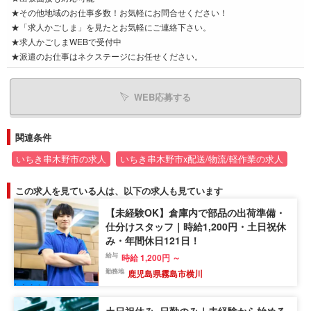
★その他地域のお仕事多数！お気軽にお問合せください！
★「求人かごしま」を見たとお気軽にご連絡下さい。
★求人かごしまWEBで受付中
★派遣のお仕事はネクステージにお任せください。
WEB応募する
関連条件
いちき串木野市の求人
いちき串木野市x配送/物流/軽作業の求人
この求人を見ている人は、以下の求人も見ています
【未経験OK】倉庫内で部品の出荷準備・
仕分けスタッフ｜時給1,200円・土日祝休
み・年間休日121日！
給与
時給 1,200円 ～
勤務地
鹿児島県霧島市横川