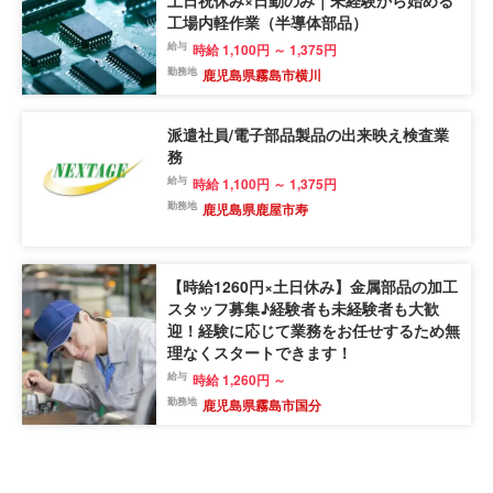
土日祝休み×日勤のみ｜未経験から始める
工場内軽作業（半導体部品）
給与
時給 1,100円 ～ 1,375円
勤務地
鹿児島県霧島市横川
派遣社員/電子部品製品の出来映え検査業
務
給与
時給 1,100円 ～ 1,375円
勤務地
鹿児島県鹿屋市寿
【時給1260円×土日休み】金属部品の加工
スタッフ募集♪経験者も未経験者も大歓
迎！経験に応じて業務をお任せするため無
理なくスタートできます！
給与
時給 1,260円 ～
勤務地
鹿児島県霧島市国分