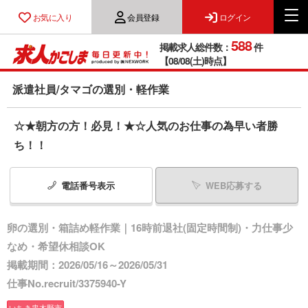
お気に入り
会員登録
ログイン
588
掲載求人総件数：
件
【08/08(土)時点】
派遣社員/タマゴの選別・軽作業
☆★朝方の方！必見！★☆人気のお仕事の為早い者勝
ち！！
電話番号
表示
WEB応募する
卵の選別・箱詰め軽作業｜16時前退社(固定時間制)・力仕事少
なめ・希望休相談OK
掲載期間：2026/05/16～2026/05/31
仕事No.recruit/3375940-Y
いちき串木野市