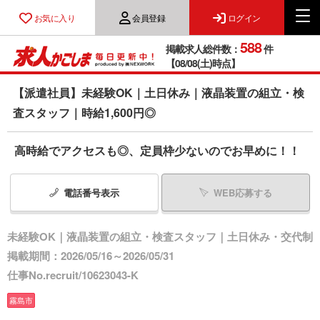
お気に入り
会員登録
ログイン
588
掲載求人総件数：
件
【08/08(土)時点】
【派遣社員】未経験OK｜土日休み｜液晶装置の組立・検
査スタッフ｜時給1,600円◎
高時給でアクセスも◎、定員枠少ないのでお早めに！！
電話番号
表示
WEB応募する
未経験OK｜液晶装置の組立・検査スタッフ｜土日休み・交代制
掲載期間：2026/05/16～2026/05/31
仕事No.recruit/10623043-K
霧島市