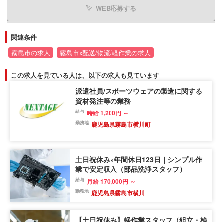
WEB応募する
関連条件
霧島市の求人
霧島市x配送/物流/軽作業の求人
この求人を見ている人は、以下の求人も見ています
派遣社員/スポーツウェアの製造に関する
資材発注等の業務
給与
時給 1,200円 ～
勤務地
鹿児島県霧島市横川町
土日祝休み×年間休日123日｜シンプル作
業で安定収入（部品洗浄スタッフ）
給与
月給 170,000円 ～
勤務地
鹿児島県霧島市横川
【土日祝休み】軽作業スタッフ（組立・検