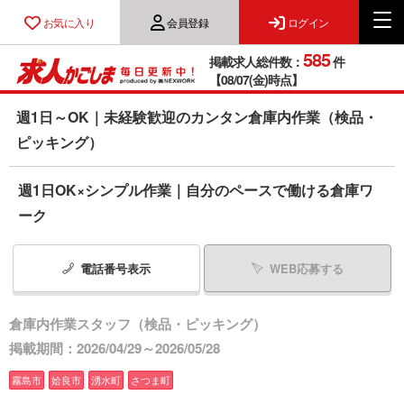
お気に入り
会員登録
ログイン
585
掲載求人総件数：
件
【08/07(金)時点】
週1日～OK｜未経験歓迎のカンタン倉庫内作業（検品・
ピッキング）
週1日OK×シンプル作業｜自分のペースで働ける倉庫ワ
ーク
電話番号
表示
WEB応募する
倉庫内作業スタッフ（検品・ピッキング）
掲載期間：2026/04/29～2026/05/28
霧島市
姶良市
湧水町
さつま町