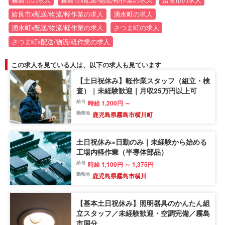
霧島市の求人
霧島市x配送/物流/軽作業の求人
姶良市の求人
姶良市x配送/物流/軽作業の求人
湧水町の求人
湧水町x配送/物流/軽作業の求人
さつま町の求人
さつま町x配送/物流/軽作業の求人
この求人を見ている人は、以下の求人も見ています
【土日祝休み】軽作業スタッフ（組立・検
査）｜未経験歓迎｜月収25万円以上可
給与
時給 1,200円 ～
勤務地
鹿児島県霧島市横川町
土日祝休み×日勤のみ｜未経験から始める
工場内軽作業（半導体部品）
給与
時給 1,100円 ～ 1,375円
勤務地
鹿児島県霧島市横川
【基本土日祝休み】照明器具のかんたん組
立スタッフ／未経験歓迎・空調完備／霧島
市国分