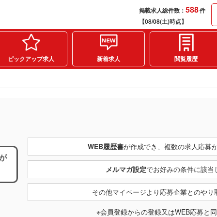
588
掲載求人総件数：
件
【08/08(土)時点】
ピックアップ求人
新着求人
閲覧履歴
WEB履歴書
が作成でき、複数の求人応募
が
メルマガ設定
でお好みの条件に該当
その他マイページより応募企業とのやり
※会員登録からの登録又はWEB応募と