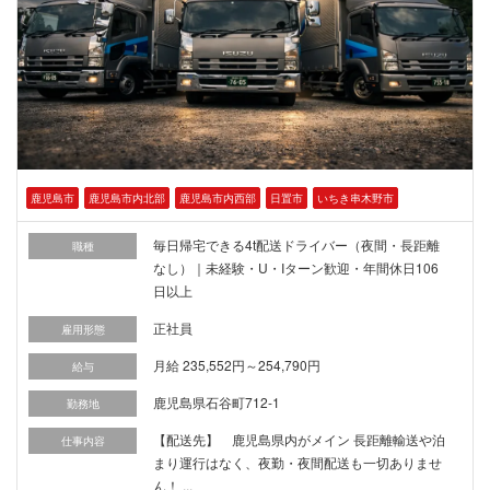
鹿児島市
鹿児島市内北部
鹿児島市内西部
日置市
いちき串木野市
毎日帰宅できる4t配送ドライバー（夜間・長距離
職種
なし）｜未経験・U・Iターン歓迎・年間休日106
日以上
正社員
雇用形態
月給 235,552円～254,790円
給与
鹿児島県石谷町712-1
勤務地
【配送先】 鹿児島県内がメイン 長距離輸送や泊
仕事内容
まり運行はなく、夜勤・夜間配送も一切ありませ
ん！ ...