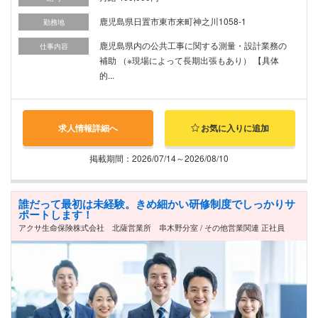
鹿児島県日置市東市来町神之川1058-1
勤務地
鹿児島県内の公共工事に関する測量・設計業務の
仕事内容
補助 （※現場によって長期出張もあり） 【具体
的...
求人情報詳細へ
お気に入りに追加
掲載期間：2026/07/14～2026/08/10
誰だって最初は未経験。きめ細かい研修制度でしっかりサ
ポートします！
アクサ生命保険株式会社 北薩営業所 串木野分室 / その他営業関連 正社員