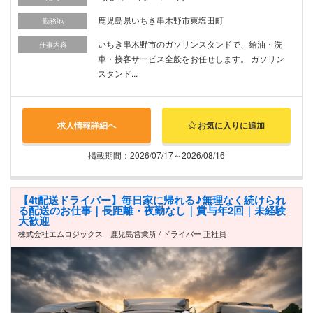
鹿児島県いちき串木野市東塩田町
勤務地
いちき串木野市のガソリンスタンドで、給油・洗
仕事内容
車・接客サービス全般をお任せします。 ガソリン
スタンド...
求人情報詳細へ
お気に入りに追加
掲載期間：2026/07/17～2026/08/16
【4t配送ドライバー】毎日家に帰れる♪無理なく続けられ
る配送のお仕事｜長距離・夜勤なし｜賞与年2回｜未経験
大歓迎
株式会社エムロジックス 鹿児島営業所 / ドライバー 正社員