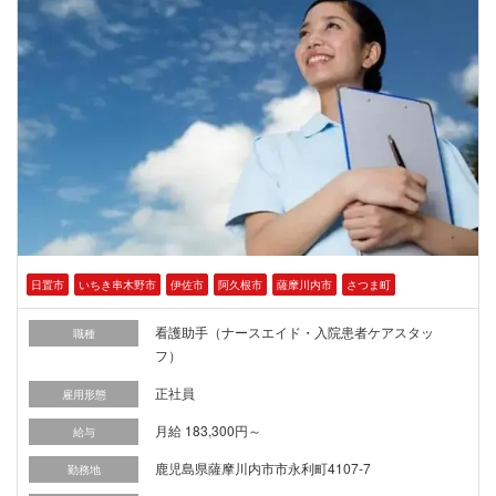
日置市
いちき串木野市
伊佐市
阿久根市
薩摩川内市
さつま町
看護助手（ナースエイド・入院患者ケアスタッ
職種
フ）
正社員
雇用形態
月給 183,300円～
給与
鹿児島県薩摩川内市市永利町4107-7
勤務地