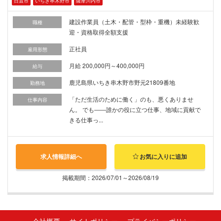
日置市
いちき串木野市
薩摩川内市
建設作業員（土木・配管・型枠・重機）未経験歓
職種
迎・資格取得全額支援
正社員
雇用形態
月給 200,000円～400,000円
給与
鹿児島県いちき串木野市野元21809番地
勤務地
「ただ生活のために働く」のも、悪くありませ
仕事内容
ん。 でも――誰かの役に立つ仕事、地域に貢献で
きる仕事っ...
求人情報詳細へ
お気に入りに追加
掲載期間：2026/07/01～2026/08/19
会社概要
サイトポリシー
プライバシーポリシー