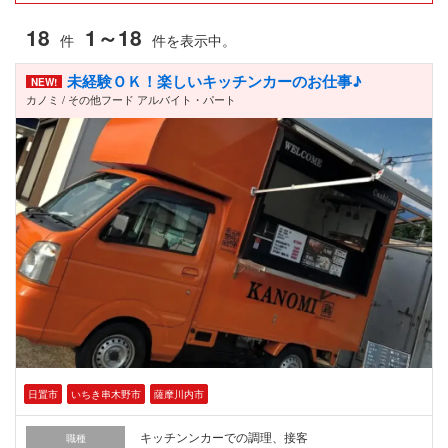
18
1～18
件
件を表示中。
未経験ＯＫ！楽しいキッチンカーのお仕事♪
NEW!
カノミ / その他フード アルバイト・パート
日置市
いちき串木野市
薩摩川内市
キッチンンカーでの調理、接客
職種