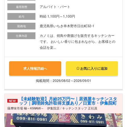
アルバイト・パート
雇用形態
時給 1,100円～1,100円
給与
鹿児島県いちき串木野市日出町32-1
勤務地
カノミは、焼鳥や唐揚げを販売するキッチンカー
仕事内容
です。 おいしい香りに包まれながら、お客様との
会話を楽...
求人情報詳細へ
お気に入りに追加
掲載期間：2026/08/02～2026/09/01
【未経験歓迎】月給25万円〜｜居酒屋キッチンスタ
NEW!
ッフ｜調理師免許取得支援あり／日置市・伊集院町
薩摩味市場 極～KIWAMI～ 伊集院店 / キッチンスタッフ 正社員