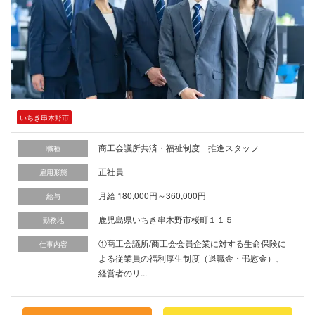
いちき串木野市
商工会議所共済・福祉制度 推進スタッフ
職種
正社員
雇用形態
月給 180,000円～360,000円
給与
鹿児島県いちき串木野市桜町１１５
勤務地
①商工会議所/商工会会員企業に対する生命保険に
仕事内容
よる従業員の福利厚生制度（退職金・弔慰金）、
経営者のリ...