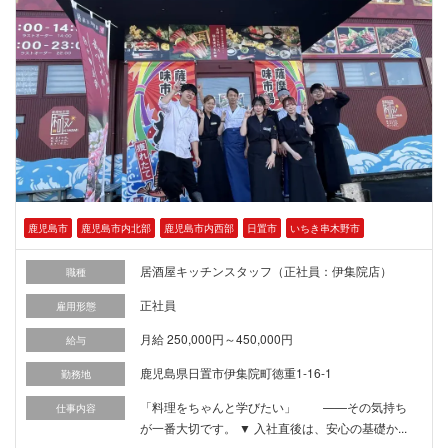
鹿児島市
鹿児島市内北部
鹿児島市内西部
日置市
いちき串木野市
居酒屋キッチンスタッフ（正社員：伊集院店）
職種
正社員
雇用形態
月給 250,000円～450,000円
給与
鹿児島県日置市伊集院町徳重1-16-1
勤務地
「料理をちゃんと学びたい」 ——その気持ち
仕事内容
が一番大切です。 ▼ 入社直後は、安心の基礎か...