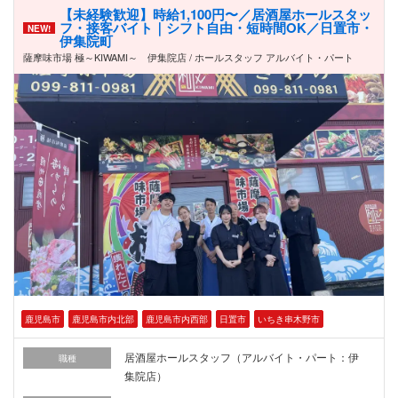
【未経験歓迎】時給1,100円〜／居酒屋ホールスタッ
フ・接客バイト｜シフト自由・短時間OK／日置市・
NEW!
伊集院町
薩摩味市場 極～KIWAMI～ 伊集院店 / ホールスタッフ アルバイト・パート
鹿児島市
鹿児島市内北部
鹿児島市内西部
日置市
いちき串木野市
居酒屋ホールスタッフ（アルバイト・パート：伊
職種
集院店）