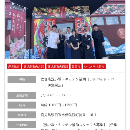
鹿児島市
鹿児島市内北部
鹿児島市内西部
日置市
いちき串木野市
飲食店洗い場・キッチン補助（アルバイト・パー
職種
ト：伊集院店）
アルバイト・パート
雇用形態
時給 1,100円～1,500円
給与
鹿児島県日置市伊集院町徳重1-16-1
勤務地
【洗い場・キッチン補助スタッフ大募集】（伊集
仕事内容