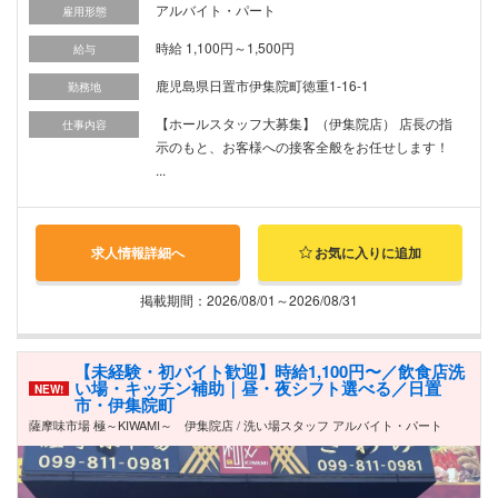
アルバイト・パート
雇用形態
時給 1,100円～1,500円
給与
鹿児島県日置市伊集院町徳重1-16-1
勤務地
【ホールスタッフ大募集】（伊集院店） 店長の指
仕事内容
示のもと、お客様への接客全般をお任せします！
...
求人情報詳細へ
お気に入りに追加
掲載期間：2026/08/01～2026/08/31
【未経験・初バイト歓迎】時給1,100円〜／飲食店洗
い場・キッチン補助｜昼・夜シフト選べる／日置
NEW!
市・伊集院町
薩摩味市場 極～KIWAMI～ 伊集院店 / 洗い場スタッフ アルバイト・パート