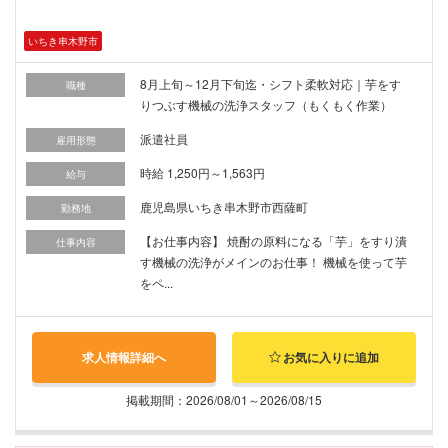
いちき串木野市
8月上旬～12月下旬迄・シフト柔軟対応｜芋をす
職種
りつぶす機械の洗浄スタッフ（もくもく作業）
派遣社員
雇用形態
時給 1,250円～1,563円
給与
鹿児島県いちき串木野市西薩町
勤務地
【お仕事内容】 焼酎の原料になる「芋」をすり潰
仕事内容
す機械の洗浄がメインのお仕事！ 機械を使って芋
をペ...
求人情報詳細へ
お気に入りに追加
掲載期間：2026/08/01～2026/08/15