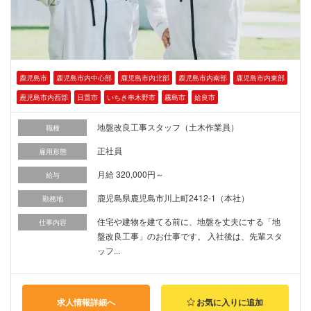
鹿児島市
鹿児島市内中心部
鹿児島市内北部
鹿児島市内南部
鹿児島市内東部
鹿児島市内西部
日置市
いちき串木野市
霧島市
姶良市
地盤改良工事スタッフ（土木作業員）
職種
正社員
雇用形態
月給 320,000円～
給与
鹿児島県鹿児島市川上町2412-1（本社）
勤務地
住宅や建物を建てる前に、地盤を丈夫にする「地
仕事内容
盤改良工事」のお仕事です。 入社後は、先輩スタ
ッフ...
求人情報詳細へ
お気に入りに追加