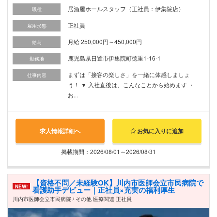
居酒屋ホールスタッフ（正社員：伊集院店）
職種
正社員
雇用形態
月給 250,000円～450,000円
給与
鹿児島県日置市伊集院町徳重1-16-1
勤務地
まずは「接客の楽しさ」を一緒に体感しましょ
仕事内容
う！ ▼ 入社直後は、こんなことから始めます ・
お...
求人情報詳細へ
お気に入りに追加
掲載期間：2026/08/01～2026/08/31
【資格不問／未経験OK】川内市医師会立市民病院で
NEW!
看護助手デビュー｜正社員×充実の福利厚生
川内市医師会立市民病院 / その他 医療関連 正社員