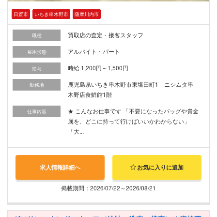
日置市
いちき串木野市
薩摩川内市
買取店の査定・接客スタッフ
職種
アルバイト・パート
雇用形態
時給 1,200円～1,500円
給与
鹿児島県いちき串木野市東塩田町1 ニシムタ串
勤務地
木野店食鮮館1階
★ こんなお仕事です 「不要になったバッグや貴金
仕事内容
属を、どこに持って行けばいいかわからない」
「大...
求人情報詳細へ
お気に入りに追加
掲載期間：2026/07/22～2026/08/21