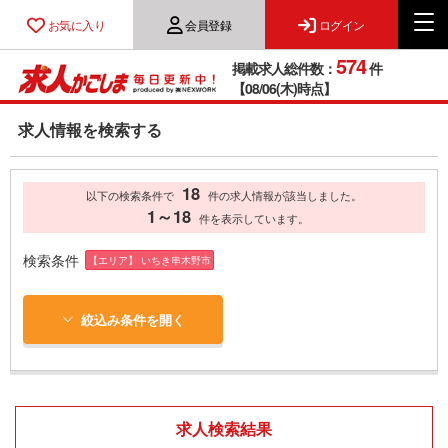
お気に入り
会員登録
ログイン
574
掲載求人総件数：
件
【08/06(木)時点】
求人情報を検索する
18
以下の検索条件で
件の求人情報が該当しました。
1～18
件を表示しています。
検索条件
【エリア】 いちき串木野市
絞込み条件を開く
求人検索結果