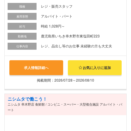
レジ・販売スタッフ
職種
アルバイト・パート
雇用形態
時給 1,028円～
給与
鹿児島県いちき串木野市東塩田町223
勤務地
レジ、品出し等のお仕事 未経験の方も大丈夫
仕事内容
求人情報詳細へ
お気に入りに追加
掲載期間：2026/07/28～2026/08/10
ニシムタで働こう！
ニシムタ 串木野店 食鮮館 / コンビニ・スーパー・大型複合施設 アルバイト・パ
ート