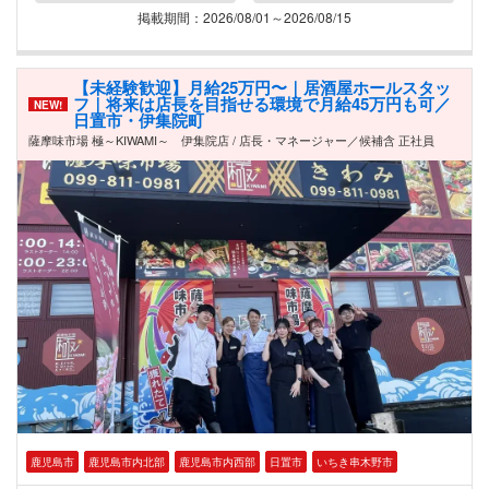
掲載期間：2026/08/01～2026/08/15
【未経験歓迎】月給25万円〜｜居酒屋ホールスタッ
フ｜将来は店長を目指せる環境で月給45万円も可／
NEW!
日置市・伊集院町
薩摩味市場 極～KIWAMI～ 伊集院店 / 店長・マネージャー／候補含 正社員
鹿児島市
鹿児島市内北部
鹿児島市内西部
日置市
いちき串木野市