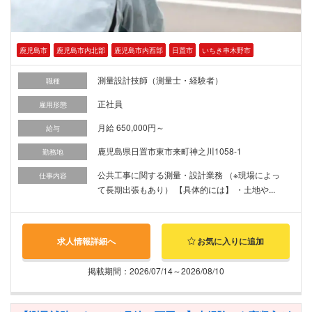
鹿児島市
鹿児島市内北部
鹿児島市内西部
日置市
いちき串木野市
測量設計技師（測量士・経験者）
職種
正社員
雇用形態
月給 650,000円～
給与
鹿児島県日置市東市来町神之川1058-1
勤務地
公共工事に関する測量・設計業務 （※現場によっ
仕事内容
て長期出張もあり） 【具体的には】 ・土地や...
求人情報詳細へ
お気に入りに追加
掲載期間：2026/07/14～2026/08/10