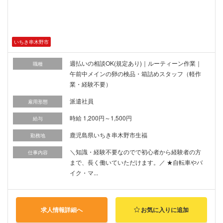
いちき串木野市
週払いの相談OK(規定あり)｜ルーティーン作業｜
職種
午前中メインの卵の検品・箱詰めスタッフ（軽作
業・経験不要）
派遣社員
雇用形態
時給 1,200円～1,500円
給与
鹿児島県いちき串木野市生福
勤務地
＼知識・経験不要なのでで初心者から経験者の方
仕事内容
まで、長く働いていただけます。／ ★自転車やバ
イク・マ...
求人情報詳細へ
お気に入りに追加