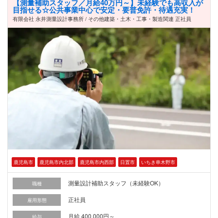
【測量補助スタッフ／月給40万円～】未経験でも高収入が
目指せる☆公共事業中心で安定・要普免許・待遇充実！
有限会社 永井測量設計事務所 / その他建築・土木・工事・製造関連 正社員
鹿児島市
鹿児島市内北部
鹿児島市内西部
日置市
いちき串木野市
測量設計補助スタッフ（未経験OK）
職種
正社員
雇用形態
月給 400,000円～
給与