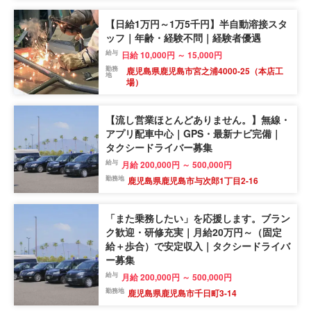
【日給1万円～1万5千円】半自動溶接スタ
ッフ｜年齢・経験不問｜経験者優遇
給与
日給 10,000円 ～ 15,000円
勤務
鹿児島県鹿児島市宮之浦4000-25（本店工
地
場）
【流し営業ほとんどありません。】無線・
アプリ配車中心｜GPS・最新ナビ完備｜
タクシードライバー募集
給与
月給 200,000円 ～ 500,000円
勤務地
鹿児島県鹿児島市与次郎1丁目2-16
「また乗務したい」を応援します。ブラン
ク歓迎・研修充実｜月給20万円～（固定
給＋歩合）で安定収入｜タクシードライバ
ー募集
給与
月給 200,000円 ～ 500,000円
勤務地
鹿児島県鹿児島市千日町3-14