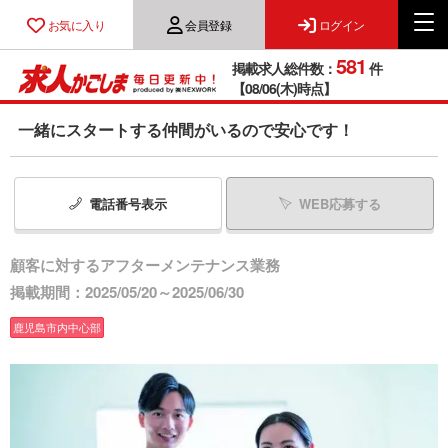
お気に入り
会員登録
ログイン
581
掲載求人総件数：
件
【08/06(木)時点】
一緒にスタートする仲間がいるので安心です！
電話番号
表示
WEB応募する
顧客に対するアフターメンテナンス業務
掲載期間：2025/05/20～2025/06/30
鹿児島市内中心部