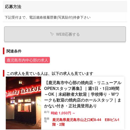
応募方法
下記受付まで、電話連絡後履歴書(写真貼付)持参下さい
WEB応募する
関連条件
鹿児島市内中心部の求人
この求人を見ている人は、以下の求人も見ています
【鹿児島市中心部の焼肉店・リニューアル
OPENスタッフ募集】｜週1日・1日3時間
～OK｜未経験者大歓迎｜学校帰り・Wワ
ークも歓迎の焼肉店のホールスタッフ｜ま
かない付き・正社員登用あり
給与
時給 1,050円 ～
勤務
鹿児島県鹿児島市山之口町8-44 EBIビル1
地
階・2階