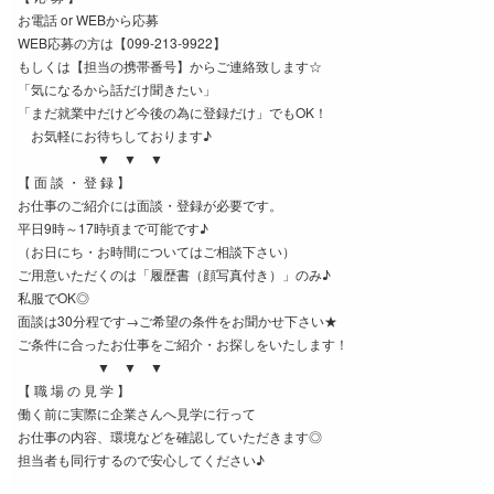
お電話 or WEBから応募
WEB応募の方は【099-213-9922】
もしくは【担当の携帯番号】からご連絡致します☆
「気になるから話だけ聞きたい」
「まだ就業中だけど今後の為に登録だけ」でもOK！
お気軽にお待ちしております♪
▼ ▼ ▼
【 面 談 ・ 登 録 】
お仕事のご紹介には面談・登録が必要です。
平日9時～17時頃まで可能です♪
（お日にち・お時間についてはご相談下さい）
ご用意いただくのは「履歴書（顔写真付き）」のみ♪
私服でOK◎
面談は30分程です→ご希望の条件をお聞かせ下さい★
ご条件に合ったお仕事をご紹介・お探しをいたします！
▼ ▼ ▼
【 職 場 の 見 学 】
働く前に実際に企業さんへ見学に行って
お仕事の内容、環境などを確認していただきます◎
担当者も同行するので安心してください♪