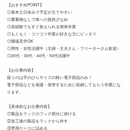
【おすすめPOINT】
◎基本土日休みで予定が立てやすい
◎重量物なしで体への負担少なめ
◎未経験でもすぐ覚えられる簡単作業
◎もくもく・コツコツ作業が好きな方にピッタリ
◎職場見学OK
◎男性・女性活躍中（主婦・主夫さん・フリーターさん歓迎）
◎20代・30代・40代・50代活躍中
【お仕事内容】
扱うのは手のひらサイズの軽い電子部品のみ！
電子部品などを保護・保管するために収納してもらう作業にな
ります。
【具体的なお仕事内容】
①製品をラックのフック部分に掛ける
②加工後の製品をラックから外す
③専用ケースに詰める