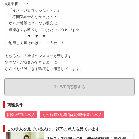
※見学後・・・
「イメージとちがった・・。」
「雰囲気が合わなかった・・。」
などご希望に合わない場合は、
遠慮なくお断りしていただいてＯＫです☆
▼ ▼ ▼
ご納得して頂ければ・・・入社！！
もちろん、入社後のフォローも致します！
無理なくご就業ができるように
なんでも相談できる環境をご用意しています。
WEB応募する
関連条件
阿久根市の求人
阿久根市x配送/物流/軽作業の求人
この求人を見ている人は、以下の求人も見ています
1日2～3時間～OK｜未経験歓迎！モクモ