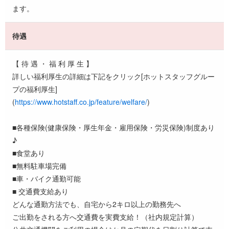
ます。
待遇
【 待 遇 ・ 福 利 厚 生 】
詳しい福利厚生の詳細は下記をクリック[ホットスタッフグルー
プの福利厚生]
(
https://www.hotstaff.co.jp/feature/welfare/
)
■各種保険(健康保険・厚生年金・雇用保険・労災保険)制度あり
♪
■食堂あり
■無料駐車場完備
■車・バイク通勤可能
■ 交通費支給あり
どんな通勤方法でも、自宅から2キロ以上の勤務先へ
ご出勤をされる方へ交通費を実費支給！（社内規定計算）