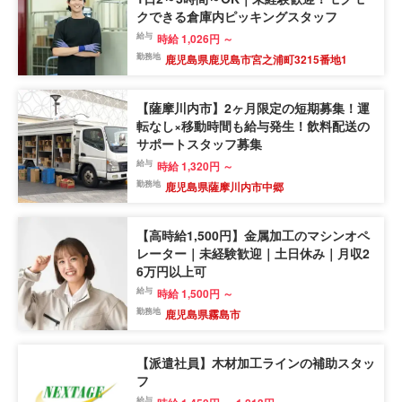
クできる倉庫内ピッキングスタッフ
給与
時給 1,026円 ～
勤務地
鹿児島県鹿児島市宮之浦町3215番地1
【薩摩川内市】2ヶ月限定の短期募集！運
転なし×移動時間も給与発生！飲料配送の
サポートスタッフ募集
給与
時給 1,320円 ～
勤務地
鹿児島県薩摩川内市中郷
【高時給1,500円】金属加工のマシンオペ
レーター｜未経験歓迎｜土日休み｜月収2
6万円以上可
給与
時給 1,500円 ～
勤務地
鹿児島県霧島市
【派遣社員】木材加工ラインの補助スタッ
フ
給与