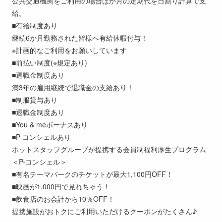
公共交通機関をご利用の場合はか月の定期代を日割り計算で支
給。
■有給制度あり
継続6か月勤務された皆様へ有給休暇付与！
※計画的なご利用をお願いしています
■前払い制度(※規定あり)
■退職金制度あり
満3年の雇用継続で退職金の支給あり！
■制服貸与あり
■退職金制度あり
■You & meボーナスあり
■P-コンシェルあり
ホットスタッフグループが提携する会員制福利厚生プログラム
＜P-コンシェル＞
■有名テーマパークのチケットが最大1,100円OFF！
■映画が1,000円で見れちゃう！
■飲食店のお会計から10％OFF！
提携施設がおトクにご利用いただけるクーポンがたくさん♪