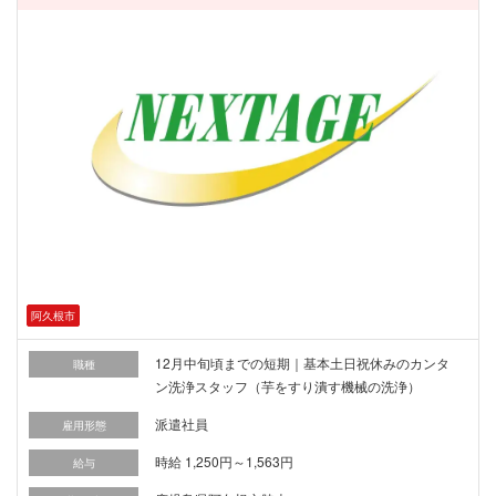
阿久根市
12月中旬頃までの短期｜基本土日祝休みのカンタ
職種
ン洗浄スタッフ（芋をすり潰す機械の洗浄）
派遣社員
雇用形態
時給 1,250円～1,563円
給与