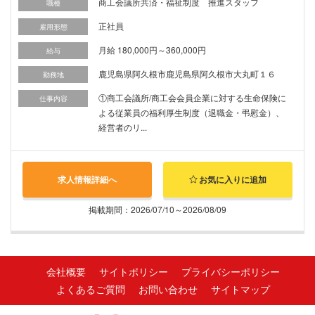
商工会議所共済・福祉制度 推進スタッフ
職種
正社員
雇用形態
月給 180,000円～360,000円
給与
鹿児島県阿久根市鹿児島県阿久根市大丸町１６
勤務地
①商工会議所/商工会会員企業に対する生命保険に
仕事内容
よる従業員の福利厚生制度（退職金・弔慰金）、
経営者のリ...
求人情報詳細へ
お気に入りに追加
掲載期間：2026/07/10～2026/08/09
会社概要
サイトポリシー
プライバシーポリシー
よくあるご質問
お問い合わせ
サイトマップ