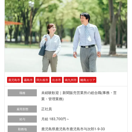
鹿児島市
霧島市
阿久根市
出水市
南九州市
離島エリア
未経験歓迎｜新聞販売営業所の総合職(事務・営
職種
業・管理業務)
正社員
雇用形態
月給 183,700円～
給与
鹿児島県鹿児島市鹿児島市与次郎1-9-33
勤務地