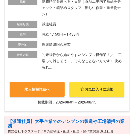
勤務時間を選べる・日勤｜食品工場内で商品をチ
職種
ェック・箱詰めスタッフ（難しい作業・重量物ナ
シ）
派遣社員
雇用形態
時給 1,150円～1,438円
給与
鹿児島県阿久根市
勤務地
＼未経験から始めやすいシンプル軽作業！／ 「工
仕事内容
場って難しそう…」そんなことないんです！ 決め
られ...
求人情報詳細へ
お気に入りに追加
掲載期間：2026/08/01～2026/08/15
【派遣社員】大手企業でのデンプンの製造や工場清掃の業
務
株式会社ネクステージ / その他物流・配送・配達・軽作業関連 派遣社員