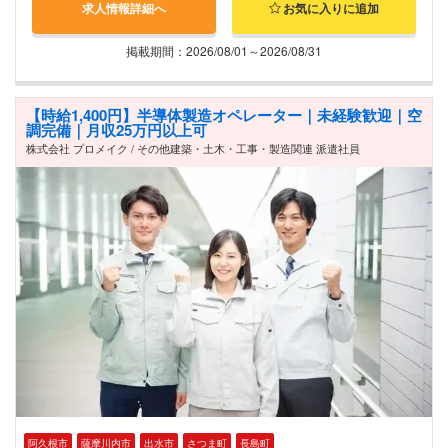
求人情報詳細へ
お気に入りに追加
掲載期間：2026/08/01～2026/08/31
【時給1,400円】半導体製造オペレーター｜未経験歓迎｜空
調完備｜月収25万円以上可
株式会社 プロメイク / その他建築・土木・工事・製造関連 派遣社員
阿久根市
薩摩川内市
出水市
さつま町
長島町