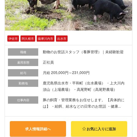
伊佐市
阿久根市
薩摩川内市
出水市
動物のお世話スタッフ（養豚管理）｜未経験歓迎
職種
正社員
雇用形態
月給 205,000円～231,000円
給与
鹿児島県出水市・平和町（出水農場） ・上大川内
勤務地
須山（上場農場） ・高尾野町（高尾野農場）
豚の飼育・管理業務をお任せします。 【具体的に
仕事内容
は】 ・給餌、給水などの日常のお世話 ・健康...
求人情報詳細へ
お気に入りに追加