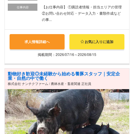
【お仕事内容】 ①購読者情報・担当エリアの管理
仕事内容
②お問い合わせ対応・データ入力・書類作成など
の事...
求人情報詳細へ
お気に入りに追加
掲載期間：2026/07/16～2026/08/15
動物好き歓迎◎未経験から始める養豚スタッフ｜安定企
業・自然の中で働く
株式会社 ナンチクファーム / 農林水産・畜産関連 正社員