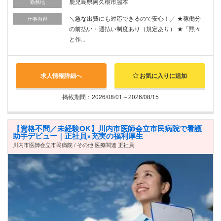
鹿児島県阿久根市脇本
勤務地
＼急な出費にも対応できるので安心！／ ★稼働分
仕事内容
の前払い・週払い制度あり（規定あり） ★「黙々
と作...
求人情報詳細へ
お気に入りに追加
掲載期間：2026/08/01～2026/08/15
【資格不問／未経験OK】川内市医師会立市民病院で看護
助手デビュー｜正社員×充実の福利厚生
川内市医師会立市民病院 / その他 医療関連 正社員