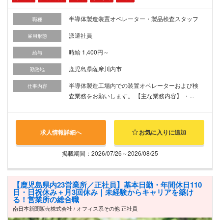
半導体製造装置オペレーター・製品検査スタッフ
職種
派遣社員
雇用形態
時給 1,400円～
給与
鹿児島県薩摩川内市
勤務地
半導体製造工場内での装置オペレーターおよび検
仕事内容
査業務をお願いします。 【主な業務内容】 ・...
求人情報詳細へ
お気に入りに追加
掲載期間：2026/07/26～2026/08/25
【鹿児島県内23営業所／正社員】基本日勤・年間休日110
日・日祝休み＋月3回休み｜未経験からキャリアを築け
る！営業所の総合職
南日本新聞販売株式会社 / オフィス系その他 正社員