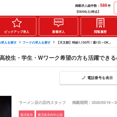
588
掲載求人総件数：
件
【08/08(土)時点】
ピックアップ求人
新着求人
閲覧履歴
の求人を探す
フードの求人を探す
【天文館】時給1,150円！週1日～OK...
OK♪高校生・学生・Wワーク希望の方も活躍で
電話番号
を
表示
ラーメン店の店内スタッフ
掲載期間：2026/05/19～202
鹿児島市
鹿児島市内中心部