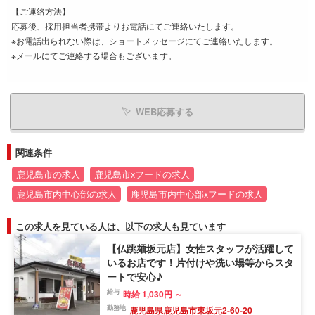
【ご連絡方法】
応募後、採用担当者携帯よりお電話にてご連絡いたします。
※お電話出られない際は、ショートメッセージにてご連絡いたします。
※メールにてご連絡する場合もございます。
WEB応募する
関連条件
鹿児島市の求人
鹿児島市xフードの求人
鹿児島市内中心部の求人
鹿児島市内中心部xフードの求人
この求人を見ている人は、以下の求人も見ています
【仏跳麺坂元店】女性スタッフが活躍して
いるお店です！片付けや洗い場等からスタ
ートで安心♪
給与
時給 1,030円 ～
勤務地
鹿児島県鹿児島市東坂元2-60-20