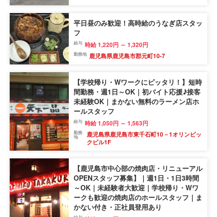
平日昼のみ歓迎！高時給のうなぎ店スタッ
フ
給与
時給 1,220円 ～ 1,320円
勤務地
鹿児島県鹿児島市郡元町10-7
【学校帰り・Wワークにピッタリ！】短時
間勤務・週1日～OK｜初バイト応援♪接客
未経験OK｜まかない無料のラーメン店ホ
ールスタッフ
給与
時給 1,050円 ～ 1,563円
勤務
鹿児島県鹿児島市東千石町10－1オリンピッ
地
クビル1F
【鹿児島市中心部の焼肉店・リニューアル
OPENスタッフ募集】｜週1日・1日3時間
～OK｜未経験者大歓迎｜学校帰り・Wワ
ークも歓迎の焼肉店のホールスタッフ｜ま
かない付き・正社員登用あり