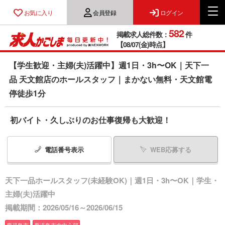
お気に入り
会員登録
ログイン
582
掲載求人総件数：
件
【08/07(金)時点】
【学生歓迎・主婦(夫)活躍中】週1日・3h〜OK｜天下一
品 天文館店のホールスタッフ｜まかない無料・天文館電
停徒歩1分
初バイト・久しぶりのお仕事復帰も大歓迎！
電話番号
表示
WEB応募する
天下一品ホールスタッフ(未経験OK)｜週1日・3h〜OK｜学生・
主婦(夫)活躍中
掲載期間：2026/05/16～2026/06/15