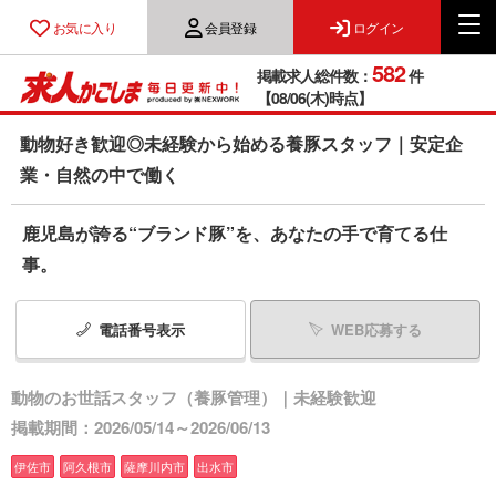
お気に入り
会員登録
ログイン
582
掲載求人総件数：
件
【08/06(木)時点】
動物好き歓迎◎未経験から始める養豚スタッフ｜安定企
業・自然の中で働く
鹿児島が誇る“ブランド豚”を、あなたの手で育てる仕
事。
電話番号
表示
WEB応募する
動物のお世話スタッフ（養豚管理）｜未経験歓迎
掲載期間：2026/05/14～2026/06/13
伊佐市
阿久根市
薩摩川内市
出水市