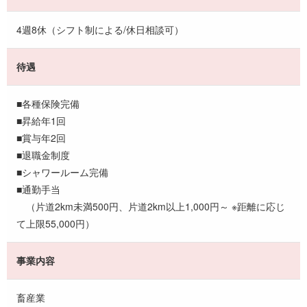
4週8休（シフト制による/休日相談可）
待遇
■各種保険完備
■昇給年1回
■賞与年2回
■退職金制度
■シャワールーム完備
■通勤手当
（片道2km未満500円、片道2km以上1,000円～ ※距離に応じ
て上限55,000円）
事業内容
畜産業