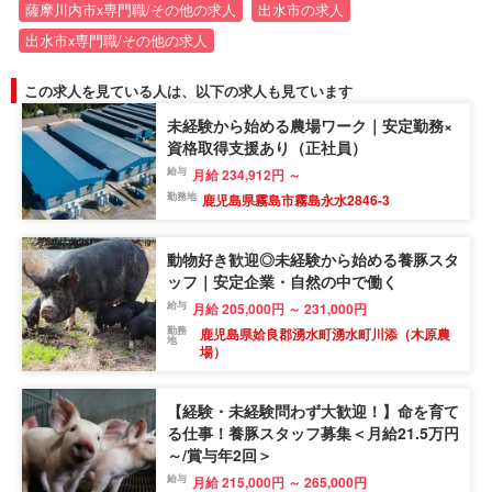
薩摩川内市x専門職/その他の求人
出水市の求人
出水市x専門職/その他の求人
この求人を見ている人は、以下の求人も見ています
未経験から始める農場ワーク｜安定勤務×
資格取得支援あり（正社員）
給与
月給 234,912円 ～
勤務地
鹿児島県霧島市霧島永水2846-3
動物好き歓迎◎未経験から始める養豚スタ
ッフ｜安定企業・自然の中で働く
給与
月給 205,000円 ～ 231,000円
勤務
鹿児島県姶良郡湧水町湧水町川添（木原農
地
場）
【経験・未経験問わず大歓迎！】命を育て
る仕事！養豚スタッフ募集＜月給21.5万円
～/賞与年2回＞
給与
月給 215,000円 ～ 265,000円