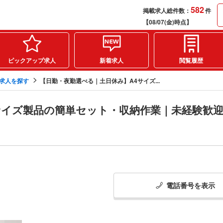
582
掲載求人総件数：
件
【08/07(金)時点】
ピックアップ求人
新着求人
閲覧履歴
の求人を探す
【日勤・夜勤選べる｜土日休み】A4サイズ...
サイズ製品の簡単セット・収納作業｜未経験歓
電話番号
を
表示