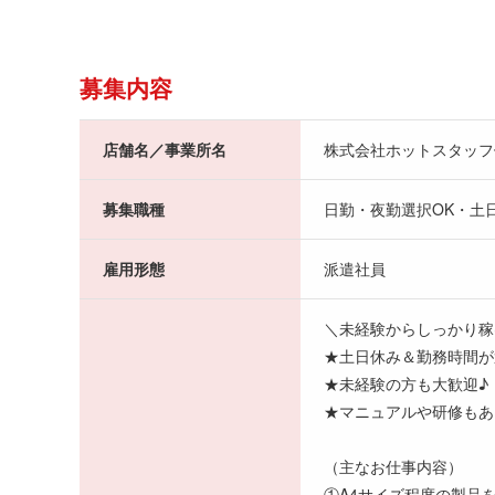
募集内容
店舗名／事業所名
株式会社ホットスタッフ
募集職種
日勤・夜勤選択OK・土
雇用形態
派遣社員
＼未経験からしっかり稼
★土日休み＆勤務時間が
★未経験の方も大歓迎♪
★マニュアルや研修もあ
（主なお仕事内容）
①A4サイズ程度の製品