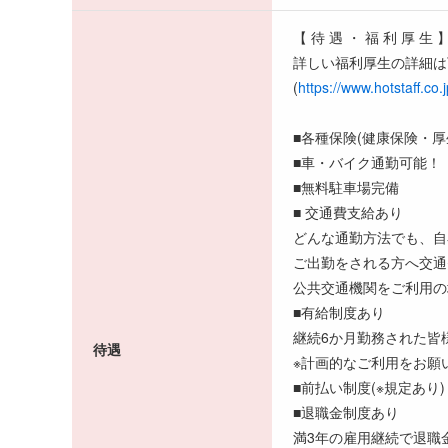
【 待 遇 ・ 福 利 厚 生 
詳しい福利厚生の詳細は
(
https://www.hotstaff.co.
■各種保険(健康保険・
■車・バイク通勤可能！
■無料駐車場完備
■ 交通費支給あり
どんな通勤方法でも、自
ご出勤をされる方へ交通
公共交通機関をご利用の
■有給制度あり
継続6か月勤務された皆
待遇
※計画的なご利用をお願
■前払い制度(※規定あり)
■退職金制度あり
満3年の雇用継続で退職