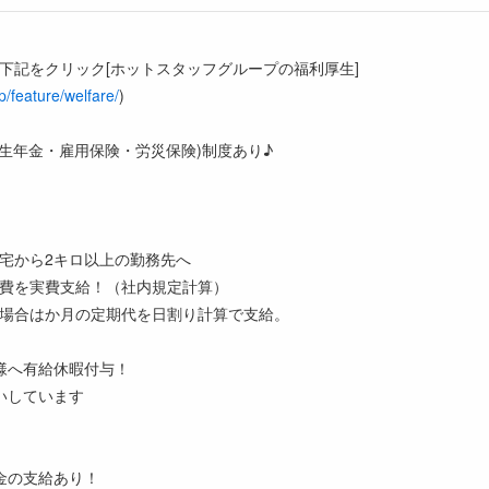
】
下記をクリック[ホットスタッフグループの福利厚生]
jp/feature/welfare/
)
厚生年金・雇用保険・労災保険)制度あり♪
宅から2キロ以上の勤務先へ
費を実費支給！（社内規定計算）
場合はか月の定期代を日割り計算で支給。
様へ有給休暇付与！
いしています
金の支給あり！