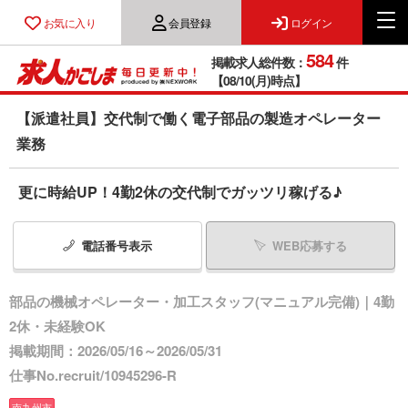
お気に入り
会員登録
ログイン
584
掲載求人総件数：
件
【08/10(月)時点】
【派遣社員】交代制で働く電子部品の製造オペレーター
業務
更に時給UP！4勤2休の交代制でガッツリ稼げる♪
電話番号
表示
WEB応募する
部品の機械オペレーター・加工スタッフ(マニュアル完備)｜4勤
2休・未経験OK
掲載期間：2026/05/16～2026/05/31
仕事No.recruit/10945296-R
南九州市