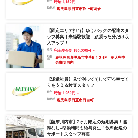
給与
時給 1,150円 ～
勤務地
鹿児島県日置市吹上町与倉
【固定エリア担当】ゆうパックの配達スタ
ッフ募集｜未経験歓迎｜頑張った分だけ収
入アップ！
給与
完全歩合制 190,000円 ～
勤務
鹿児島県鹿児島市中央町1-2 4F 鹿児島中
地
央郵便局内
【派遣社員】見て測ってそして守る車づく
りを支える検査スタッフ
給与
時給 1,250円 ～
勤務地
鹿児島県日置市日吉町
【薩摩川内市】2ヶ月限定の短期募集！運
転なし×移動時間も給与発生！飲料配送の
サポートスタッフ募集