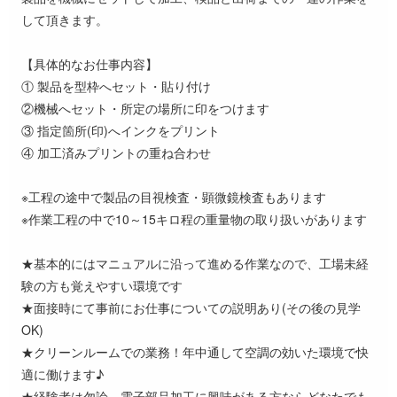
して頂きます。
【具体的なお仕事内容】
① 製品を型枠へセット・貼り付け
②機械へセット・所定の場所に印をつけます
③ 指定箇所(印)へインクをプリント
④ 加工済みプリントの重ね合わせ
※工程の途中で製品の目視検査・顕微鏡検査もあります
※作業工程の中で10～15キロ程の重量物の取り扱いがあります
★基本的にはマニュアルに沿って進める作業なので、工場未経
験の方も覚えやすい環境です
★面接時にて事前にお仕事についての説明あり(その後の見学
OK)
★クリーンルームでの業務！年中通して空調の効いた環境で快
適に働けます♪
★経験者は勿論、電子部品加工に興味がある方ならどなたでも