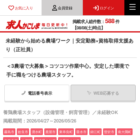
お気に入り
会員登録
ログイン
588
掲載求人総件数：
件
【08/08(土)時点】
未経験から始める農場ワーク｜安定勤務×資格取得支援あ
り（正社員）
＜3農場で大募集＞コツコツ作業中心。安定した環境で
手に職をつける農場スタッフ。
電話番号
表示
WEB応募する
養鶏農場スタッフ（設備管理・飼育管理）／未経験OK
掲載期間：2026/04/27～2026/05/26
霧島市
姶良市
湧水町
鹿屋市
東串良町
垂水市
錦江町
曽於市
南大隅町