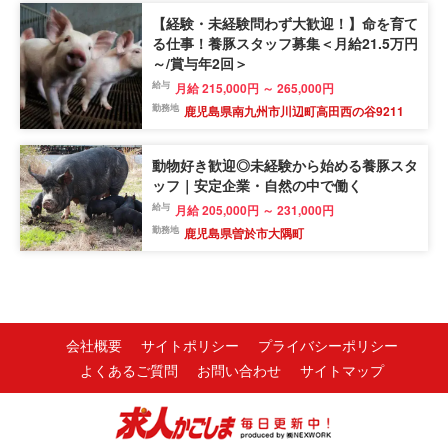
【経験・未経験問わず大歓迎！】命を育て
る仕事！養豚スタッフ募集＜月給21.5万円
～/賞与年2回＞
給与
月給 215,000円 ～ 265,000円
勤務地
鹿児島県南九州市川辺町高田西の谷9211
動物好き歓迎◎未経験から始める養豚スタ
ッフ｜安定企業・自然の中で働く
給与
月給 205,000円 ～ 231,000円
勤務地
鹿児島県曽於市大隅町
会社概要
サイトポリシー
プライバシーポリシー
よくあるご質問
お問い合わせ
サイトマップ