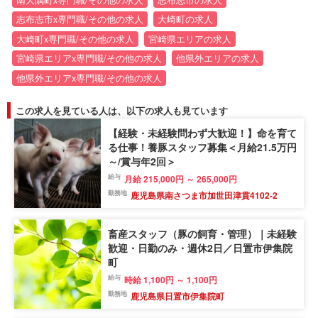
志布志市x専門職/その他の求人
大崎町の求人
大崎町x専門職/その他の求人
宮崎県エリアの求人
宮崎県エリアx専門職/その他の求人
他県外エリアの求人
他県外エリアx専門職/その他の求人
この求人を見ている人は、以下の求人も見ています
【経験・未経験問わず大歓迎！】命を育て
る仕事！養豚スタッフ募集＜月給21.5万円
～/賞与年2回＞
給与
月給 215,000円 ～ 265,000円
勤務地
鹿児島県南さつま市加世田津貫4102-2
畜産スタッフ（豚の飼育・管理）｜未経験
歓迎・日勤のみ・週休2日／日置市伊集院
町
給与
時給 1,100円 ～ 1,100円
勤務地
鹿児島県日置市伊集院町