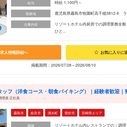
時給 1,100円～
給与
鹿児島県霧島市牧園町高千穂3812-6 
勤務地
リゾートホテル内厨房での調理業務全般 
仕事内容
ひと...
求人情報詳細へ
お気に入りに
掲載期間：2026/07/28～2026/08/10
タッフ（洋食コース・朝食バイキング）｜経験者歓迎｜
調理員 正社員
霧島市
姶良市
湧水町
曽於市
宮崎県エリア
リゾートホテル内レストランでの｜調理
職種