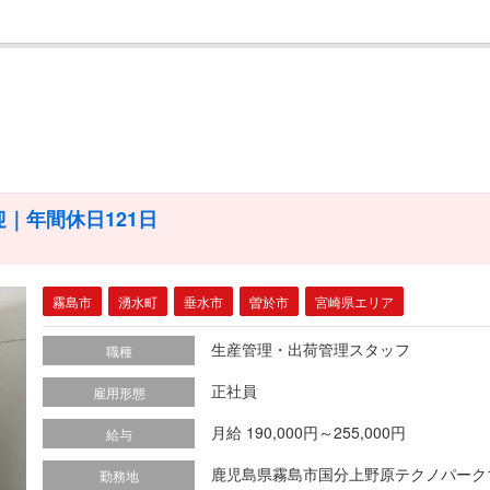
｜年間休日121日
霧島市
湧水町
垂水市
曽於市
宮崎県エリア
生産管理・出荷管理スタッフ
職種
正社員
雇用形態
月給 190,000円～255,000円
給与
鹿児島県霧島市国分上野原テクノパーク12
勤務地