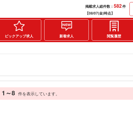
582
掲載求人総件数：
件
【08/07(金)時点】
ピックアップ求人
新着求人
閲覧履歴
1～8
件を表示しています。