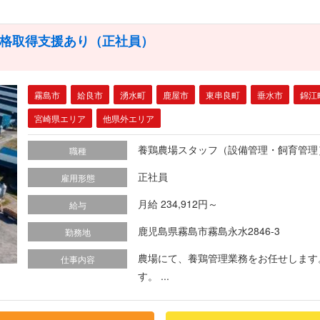
資格取得支援あり（正社員）
霧島市
姶良市
湧水町
鹿屋市
東串良町
垂水市
錦江
宮崎県エリア
他県外エリア
養鶏農場スタッフ（設備管理・飼育管理
職種
正社員
雇用形態
月給 234,912円～
給与
鹿児島県霧島市霧島永水2846-3
勤務地
農場にて、養鶏管理業務をお任せします
仕事内容
す。 ...