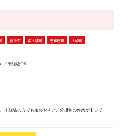
町
曽於市
南大隅町
志布志市
大崎町
）／未経験OK
。 未経験の方でも始めやすい、分担制の作業が中心で