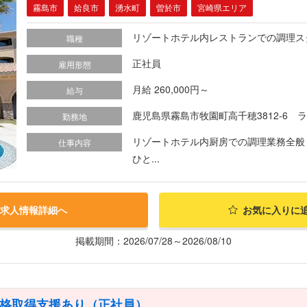
霧島市
姶良市
湧水町
曽於市
宮崎県エリア
リゾートホテル内レストランでの調理ス
職種
正社員
雇用形態
月給 260,000円～
給与
鹿児島県霧島市牧園町高千穂3812-6 
勤務地
リゾートホテル内厨房での調理業務全般 
仕事内容
ひと...
求人情報詳細へ
お気に入りに
掲載期間：2026/07/28～2026/08/10
資格取得支援あり（正社員）