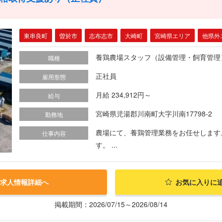
東串良町
曽於市
志布志市
大崎町
宮崎県エリア
他県外
養鶏農場スタッフ（設備管理・飼育管理
職種
正社員
雇用形態
月給 234,912円～
給与
宮崎県児湯郡川南町大字川南17798-2
勤務地
農場にて、養鶏管理業務をお任せします
仕事内容
す。 ...
求人情報詳細へ
お気に入りに
掲載期間：2026/07/15～2026/08/14