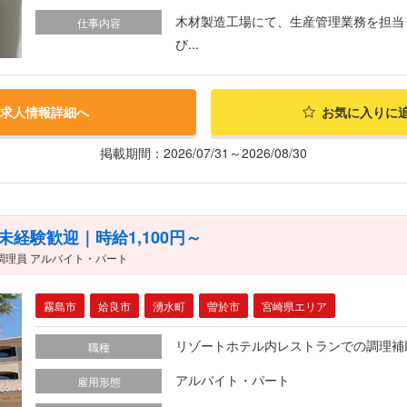
木材製造工場にて、生産管理業務を担当
仕事内容
び...
求人情報詳細へ
お気に入りに
掲載期間：2026/07/31～2026/08/30
経験歓迎｜時給1,100円～
調理員 アルバイト・パート
霧島市
姶良市
湧水町
曽於市
宮崎県エリア
リゾートホテル内レストランでの調理補
職種
アルバイト・パート
雇用形態