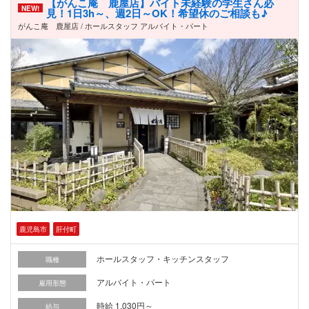
【がんこ庵 鹿屋店】バイト未経験の学生さん必
NEW!
見！1日3h～、週2日～OK！希望休のご相談も♪
がんこ庵 鹿屋店 / ホールスタッフ アルバイト・パート
鹿児島市
肝付町
ホールスタッフ・キッチンスタッフ
職種
アルバイト・パート
雇用形態
時給 1,030円～
給与