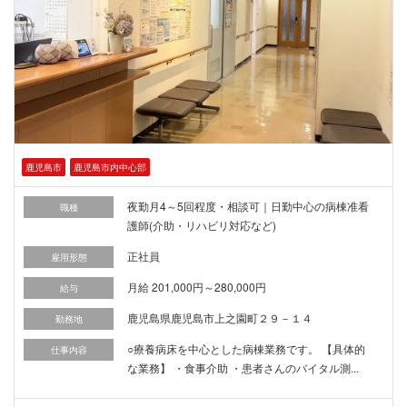
鹿児島市
鹿児島市内中心部
夜勤月4～5回程度・相談可｜日勤中心の病棟准看
職種
護師(介助・リハビリ対応など)
正社員
雇用形態
月給 201,000円～280,000円
給与
鹿児島県鹿児島市上之園町２９－１４
勤務地
○療養病床を中心とした病棟業務です。 【具体的
仕事内容
な業務】 ・食事介助 ・患者さんのバイタル測...