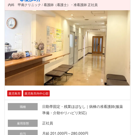
内科 甲南クリニック / 看護師（看護士）・准看護師 正社員
鹿児島市
鹿児島市内中心部
日勤帯固定・残業ほぼなし｜病棟の准看護師(服薬
職種
準備・介助やリハビリ対応)
正社員
雇用形態
月給 201,000円～280,000円
給与