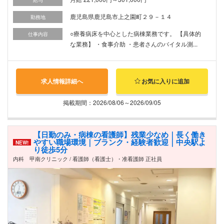
鹿児島県鹿児島市上之園町２９－１４
勤務地
○療養病床を中心とした病棟業務です。 【具体的
仕事内容
な業務】 ・食事介助 ・患者さんのバイタル測...
求人情報詳細へ
お気に入りに追加
掲載期間：2026/08/06～2026/09/05
【日勤のみ・病棟の看護師】残業少なめ｜長く働き
やすい職場環境｜ブランク・経験者歓迎｜中央駅よ
NEW!
り徒歩5分
内科 甲南クリニック / 看護師（看護士）・准看護師 正社員