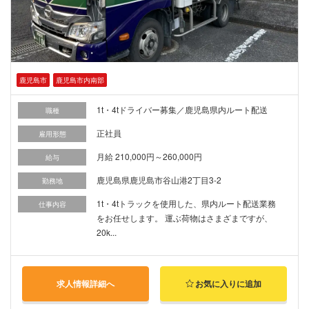
鹿児島市
鹿児島市内南部
1t・4tドライバー募集／鹿児島県内ルート配送
職種
正社員
雇用形態
月給 210,000円～260,000円
給与
鹿児島県鹿児島市谷山港2丁目3-2
勤務地
1t・4tトラックを使用した、県内ルート配送業務
仕事内容
をお任せします。 運ぶ荷物はさまざまですが、
20k...
求人情報詳細へ
お気に入りに追加