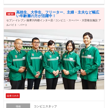
高校生、大学生、フリーター、主婦・主夫など幅広
NEW!
い年齢層の方が活躍中！
セブン-イレブン 薩摩川内都インター店 / コンビニ・スーパー・大型複合施設 ア
ルバイト・パート
薩摩川内市
コンビニスタッフ
職種