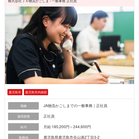
株式会社ＪＡ物流かごしま / 一般事務 正社員
鹿児島市
鹿児島市内南部
JA物流かごしまでの一般事務｜正社員
職種
正社員
雇用形態
月給 185,200円～244,600円
給与
鹿児島県鹿児島市谷山港2丁目3-2
勤務地