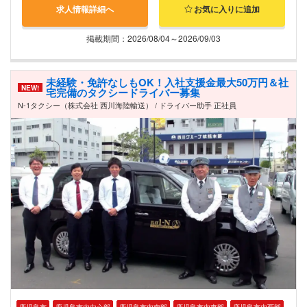
求人情報詳細へ
お気に入りに追加
掲載期間：2026/08/04～2026/09/03
未経験・免許なしもOK！入社支援金最大50万円＆社
NEW!
宅完備のタクシードライバー募集
N-1タクシー（株式会社 西川海陸輸送） / ドライバー助手 正社員
鹿児島市
鹿児島市内中心部
鹿児島市内南部
鹿児島市内東部
鹿児島市内西部