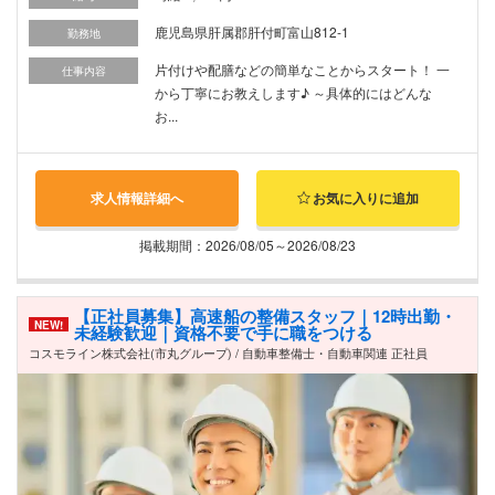
鹿児島県肝属郡肝付町富山812-1
勤務地
片付けや配膳などの簡単なことからスタート！ 一
仕事内容
から丁寧にお教えします♪ ～具体的にはどんな
お...
求人情報詳細へ
お気に入りに追加
掲載期間：2026/08/05～2026/08/23
【正社員募集】高速船の整備スタッフ｜12時出勤・
NEW!
未経験歓迎｜資格不要で手に職をつける
コスモライン株式会社(市丸グループ) / 自動車整備士・自動車関連 正社員