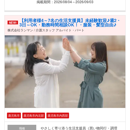
掲載期間：2026/08/04～2026/09/03
【利用者様4～7名の生活支援員】未経験歓迎♪週2・
NEW!
3日～OK・勤務時間相談OK！・服装・髪型自由♪
株式会社ランマン / 介護スタッフ アルバイト・パート
鹿児島市
鹿児島市内北部
鹿児島市内西部
やさしく寄り添う生活支援員（買い物同行・調理
職種