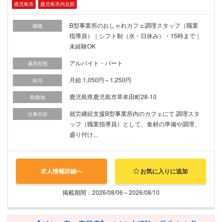
鹿児島市
鹿児島市内北部
B型事業所のおしゃれカフェ調理スタッフ（職業
職種
指導員）｜シフト制（水・日休み）・15時まで｜
未経験OK
アルバイト・パート
雇用形態
月給 1,050円～1,250円
給与
鹿児島県鹿児島市草牟田町28-10
勤務地
就労継続支援B型事業所内のカフェにて 調理スタ
仕事内容
ッフ（職業指導員）として、食材の準備や調理、
盛り付け...
求人情報詳細へ
お気に入りに追加
掲載期間：2026/08/06～2026/08/10