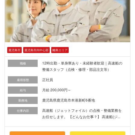
鹿児島市
鹿児島市内中心部
離島エリア
12時出勤・単身寮あり・未経験者歓迎｜高速船の
職種
整備スタッフ（点検・修理・部品注文等）
正社員
雇用形態
月給 200,000円～
給与
鹿児島県鹿児島市本港新町6番地
勤務地
高速船（ジェットフォイル）の点検・整備業務を
仕事内容
お任せします。 【どんなお仕事？】 高速船(ジ...