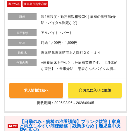
鹿児島市
鹿児島市内中心部
週4日程度・勤務日数相談OK｜病棟の看護師(介
職種
助・バイタル測定など)
アルバイト・パート
雇用形態
時給 1,400円～1,600円
給与
鹿児島県鹿児島市上之園町２９－１４
勤務地
○療養病床を中心とした病棟業務です。 【具体的
仕事内容
な業務】 ・食事介助 ・患者さんのバイタル測...
求人情報詳細へ
お気に入りに追加
掲載期間：2026/08/06～2026/09/05
【日勤のみ・病棟の准看護師】ブランク歓迎｜家庭
と両立しやすい病棟勤務｜残業少なめ｜鹿児島中央
NEW!
駅徒歩5分