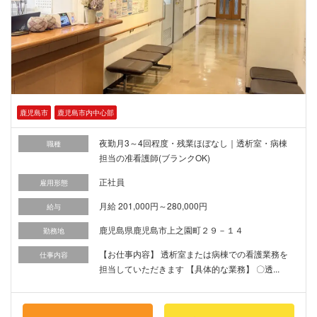
鹿児島市
鹿児島市内中心部
夜勤月3～4回程度・残業ほぼなし｜透析室・病棟
職種
担当の准看護師(ブランクOK)
正社員
雇用形態
月給 201,000円～280,000円
給与
鹿児島県鹿児島市上之園町２９－１４
勤務地
【お仕事内容】 透析室または病棟での看護業務を
仕事内容
担当していただきます 【具体的な業務】 〇透...