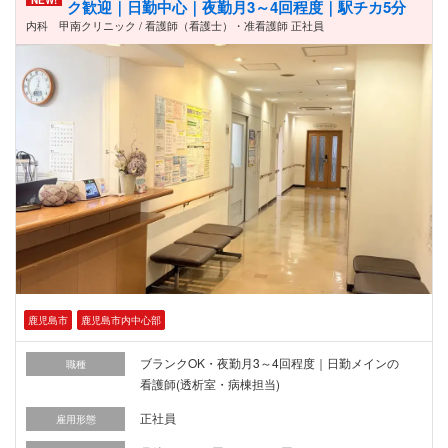
NEW!
ク歓迎｜日勤中心｜夜勤月3～4回程度｜駅チカ5分
内科 甲南クリニック / 看護師（看護士）・准看護師 正社員
鹿児島市
鹿児島市内中心部
ブランクOK・夜勤月3～4回程度｜日勤メインの
職種
看護師(透析室・病棟担当)
正社員
雇用形態