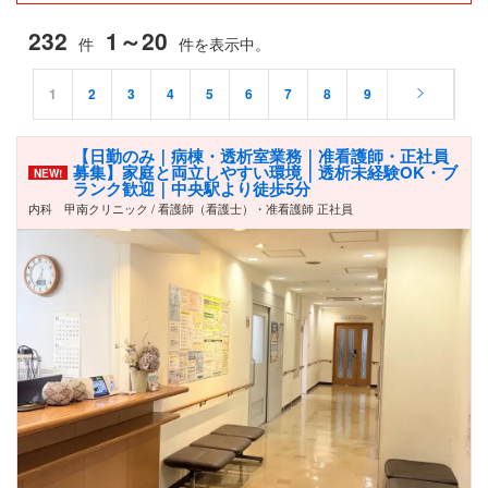
232
1～20
件
件を表示中。
1
2
3
4
5
6
7
8
9
【日勤のみ｜病棟・透析室業務｜准看護師・正社員
募集】家庭と両立しやすい環境｜透析未経験OK・ブ
NEW!
ランク歓迎｜中央駅より徒歩5分
内科 甲南クリニック / 看護師（看護士）・准看護師 正社員