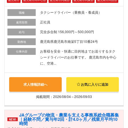
タクシードライバー（乗務員・養成員）
職種
正社員
雇用形態
完全歩合制 156,000円～500,000円
給与
鹿児島県鹿児島市南栄5丁目10番24号
勤務地
お客様を安全・快適に目的地までお送りするタク
仕事内容
シードライバーのお仕事です。 鹿児島市内を中心
に、空港...
求人情報詳細へ
お気に入りに追加
掲載期間：2026/08/04～2026/09/03
JAグループの物流・農業を支える事務系総合職募集
｜経験不問／賞与年2回・計4.0ヶ月／残業月平均10
NEW!
時間