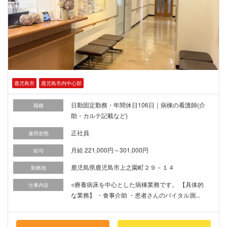
鹿児島市
鹿児島市内中心部
日勤固定勤務・年間休日106日｜病棟の看護師(介
職種
助・カルテ記載など)
正社員
雇用形態
月給 221,000円～301,000円
給与
鹿児島県鹿児島市上之園町２９－１４
勤務地
○療養病床を中心とした病棟業務です。 【具体的
仕事内容
な業務】 ・食事介助 ・患者さんのバイタル測...