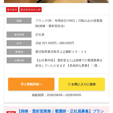
鹿児島市
鹿児島市内中心部
ブランクOK・年間休日106日｜日勤のみの准看護
職種
師(病棟・透析室担当)
正社員
雇用形態
月給 201,000円～280,000円
給与
鹿児島県鹿児島市上之園町２９－１４
勤務地
【お仕事内容】 透析室または病棟での看護業務を
仕事内容
担当していただきます 【具体的な業務】 〇透...
求人情報詳細へ
お気に入りに追加
掲載期間：2026/08/06～2026/09/05
【病棟・透析室業務｜看護師・正社員募集】ブラン