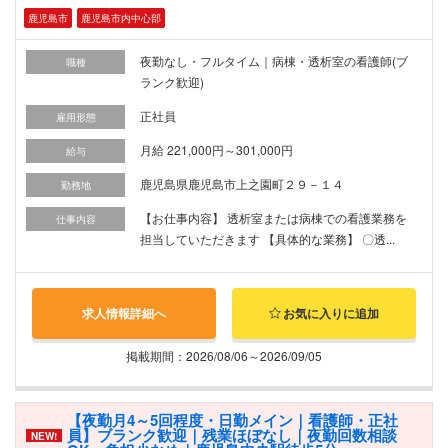
鹿児島市
鹿児島市内中心部
夜勤なし・フルタイム｜病棟・透析室の看護師(ブ
職種
ランク歓迎)
正社員
雇用形態
月給 221,000円～301,000円
給与
鹿児島県鹿児島市上之園町２９－１４
勤務地
【お仕事内容】 透析室または病棟での看護業務を
仕事内容
担当していただきます 【具体的な業務】 〇透...
求人情報詳細へ
お気に入りに追加
掲載期間：2026/08/06～2026/09/05
【夜勤月4～5回程度・日勤メイン｜看護師・正社
員】ブランク歓迎｜残業ほぼなし｜夜勤回数相談
NEW!