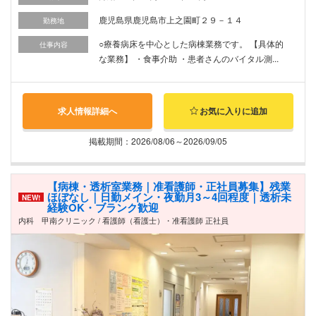
鹿児島県鹿児島市上之園町２９－１４
勤務地
○療養病床を中心とした病棟業務です。 【具体的
仕事内容
な業務】 ・食事介助 ・患者さんのバイタル測...
求人情報詳細へ
お気に入りに追加
掲載期間：2026/08/06～2026/09/05
【病棟・透析室業務｜准看護師・正社員募集】残業
ほぼなし｜日勤メイン・夜勤月3～4回程度｜透析未
NEW!
経験OK・ブランク歓迎
内科 甲南クリニック / 看護師（看護士）・准看護師 正社員