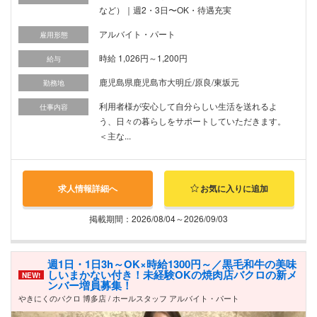
など）｜週2・3日〜OK・待遇充実
アルバイト・パート
雇用形態
時給 1,026円～1,200円
給与
鹿児島県鹿児島市大明丘/原良/東坂元
勤務地
利用者様が安心して自分らしい生活を送れるよ
仕事内容
う、日々の暮らしをサポートしていただきます。
＜主な...
求人情報詳細へ
お気に入りに追加
掲載期間：2026/08/04～2026/09/03
週1日・1日3h～OK×時給1300円～／黒毛和牛の美味
しいまかない付き！未経験OKの焼肉店バクロの新メ
NEW!
ンバー増員募集！
やきにくのバクロ 博多店 / ホールスタッフ アルバイト・パート