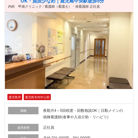
OK・負担少なめ｜鹿児島中央駅徒歩5分
内科 甲南クリニック / 看護師（看護士）・准看護師 正社員
鹿児島市
鹿児島市内中心部
夜勤月4～5回程度・回数相談OK｜日勤メインの
職種
病棟看護師(食事や入浴介助・リハビリ)
正社員
雇用形態
月給 221,000円～301,000円
給与