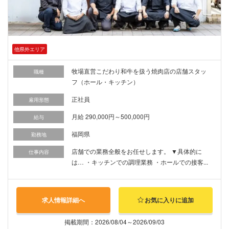
他県外エリア
牧場直営こだわり和牛を扱う焼肉店の店舗スタッ
職種
フ（ホール・キッチン）
正社員
雇用形態
月給 290,000円～500,000円
給与
福岡県
勤務地
店舗での業務全般をお任せします。 ▼具体的に
仕事内容
は… ・キッチンでの調理業務 ・ホールでの接客...
求人情報詳細へ
お気に入りに追加
掲載期間：2026/08/04～2026/09/03