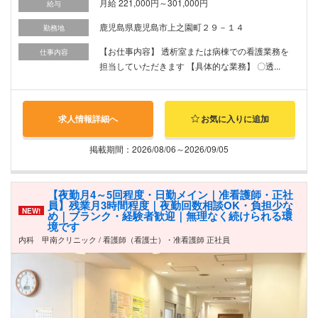
月給 221,000円～301,000円
給与
鹿児島県鹿児島市上之園町２９－１４
勤務地
【お仕事内容】 透析室または病棟での看護業務を
仕事内容
担当していただきます 【具体的な業務】 〇透...
求人情報詳細へ
お気に入りに追加
掲載期間：2026/08/06～2026/09/05
【夜勤月4～5回程度・日勤メイン｜准看護師・正社
員】残業月3時間程度｜夜勤回数相談OK・負担少な
NEW!
め｜ブランク・経験者歓迎｜無理なく続けられる環
境です
内科 甲南クリニック / 看護師（看護士）・准看護師 正社員