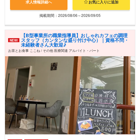
求人情報詳細へ
お気に入りに追加
掲載期間：2026/08/06～2026/09/05
【B型事業所の職業指導員】おしゃれカフェの調理
スタッフ（カンタンな盛り付け中心）｜資格不問・
NEW!
未経験者さん大歓迎♪
お茶とお食事 ここね / その他 医療関連 アルバイト・パート