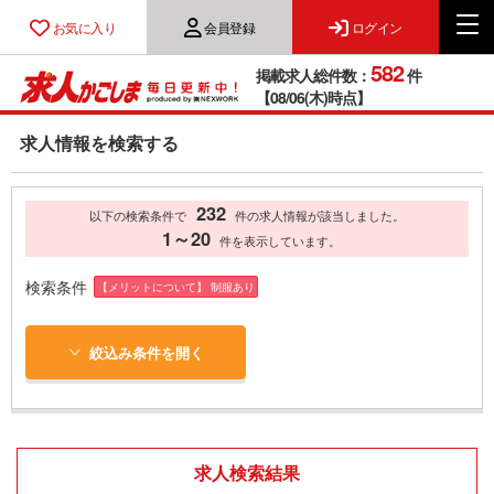
お気に入り
会員登録
ログイン
582
掲載求人総件数：
件
【08/06(木)時点】
求人情報を検索する
232
以下の検索条件で
件の求人情報が該当しました。
1～20
件を表示しています。
検索条件
【メリットについて】 制服あり
絞込み条件を開く
求人検索結果