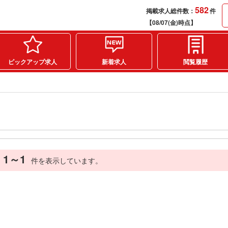
582
掲載求人総件数：
件
【08/07(金)時点】
ピックアップ求人
新着求人
閲覧履歴
1～1
件を表示しています。