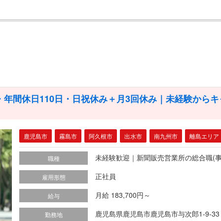
・年間休日110日・日祝休み＋月3回休み｜未経験から
鹿児島市
霧島市
阿久根市
出水市
南九州市
離島エリア
未経験歓迎｜新聞販売営業所の総合職(事
職種
正社員
雇用形態
月給 183,700円～
給与
鹿児島県鹿児島市鹿児島市与次郎1-9-33
勤務地