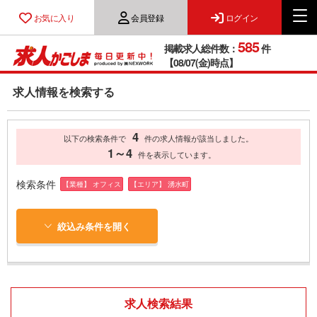
お気に入り
会員登録
ログイン
585
掲載求人総件数：
件
【08/07(金)時点】
求人情報を検索する
4
以下の検索条件で
件の求人情報が該当しました。
1～4
件を表示しています。
検索条件
【業種】 オフィス
【エリア】 湧水町
絞込み条件を開く
求人検索結果