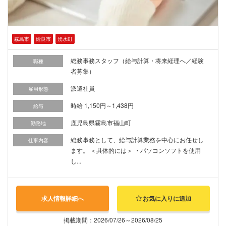
霧島市
姶良市
湧水町
総務事務スタッフ（給与計算・将来経理へ／経験
職種
者募集）
派遣社員
雇用形態
時給 1,150円～1,438円
給与
鹿児島県霧島市福山町
勤務地
総務事務として、給与計算業務を中心にお任せし
仕事内容
ます。 ＜具体的には＞ ・パソコンソフトを使用
し...
求人情報詳細へ
お気に入りに追加
掲載期間：2026/07/26～2026/08/25