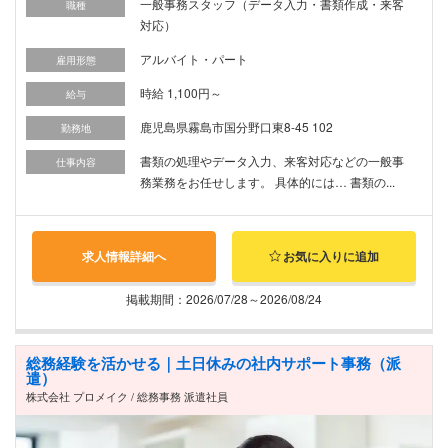
一般事務スタッフ（データ入力・書類作成・来客
職種
対応）
アルバイト・パート
雇用形態
時給 1,100円～
給与
鹿児島県霧島市国分野口東8-45 102
勤務地
書類の処理やデータ入力、来客対応などの一般事
仕事内容
務業務をお任せします。 具体的には… 書類の...
求人情報詳細へ
お気に入りに追加
掲載期間：2026/07/28～2026/08/24
総務経験を活かせる｜土日休みの社内サポート事務（派
遣）
株式会社 プロメイク / 総務事務 派遣社員