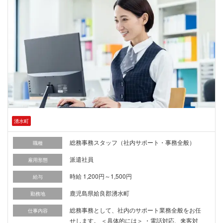
湧水町
総務事務スタッフ（社内サポート・事務全般）
職種
派遣社員
雇用形態
時給 1,200円～1,500円
給与
鹿児島県姶良郡湧水町
勤務地
総務事務として、社内のサポート業務全般をお任
仕事内容
せします。 ＜具体的には＞ ・電話対応、来客対