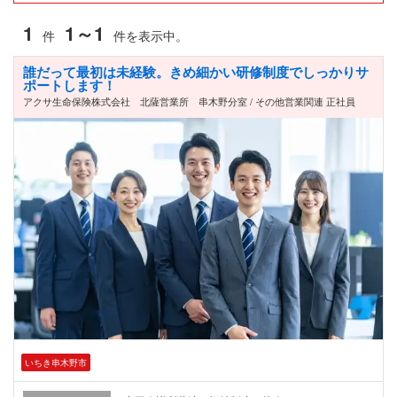
1
1～1
件
件を表示中。
誰だって最初は未経験。きめ細かい研修制度でしっかりサ
ポートします！
アクサ生命保険株式会社 北薩営業所 串木野分室 / その他営業関連 正社員
いちき串木野市