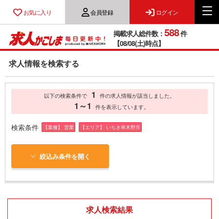
お気に入り
会員登録
ログイン
588
掲載求人総件数：
件
【08/08(土)時点】
求人情報を検索する
1
以下の検索条件で
件の求人情報が該当しました。
1～1
件を表示しています。
検索条件
【業種】 営業
【エリア】 いちき串木野市
絞込み条件を開く
求人検索結果