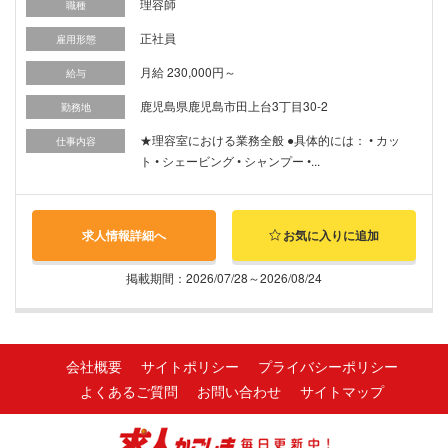
理容師
職種
正社員
雇用形態
月給 230,000円～
給与
鹿児島県鹿児島市田上台3丁目30-2
勤務地
★理容室における業務全般 ●具体的には： • カッ
仕事内容
ト • シェービング • シャンプー •...
求人情報詳細へ
お気に入りに追加
掲載期間：2026/07/28～2026/08/24
会社概要
サイトポリシー
プライバシーポリシー
よくあるご質問
お問い合わせ
サイトマップ