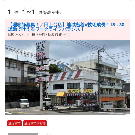
1
1～1
件
件を表示中。
【理容師募集！／田上台店】地域密着×技術成長！18：30
退勤で叶えるワークライフバランス！
理容 ハタシマ 田上台店 / 理容師 正社員
鹿児島市
鹿児島市内西部