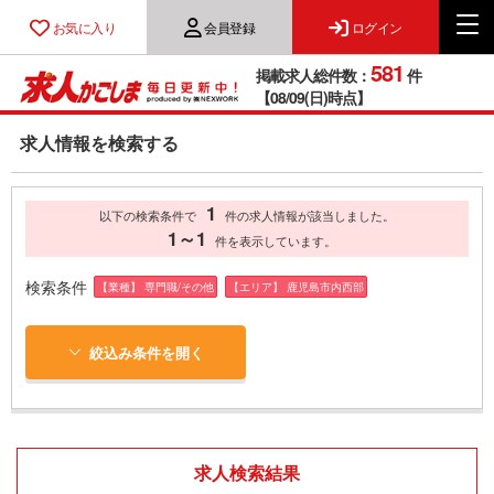
お気に入り
会員登録
ログイン
581
掲載求人総件数：
件
【08/09(日)時点】
求人情報を検索する
1
以下の検索条件で
件の求人情報が該当しました。
1～1
件を表示しています。
検索条件
【業種】 専門職/その他
【エリア】 鹿児島市内西部
絞込み条件を開く
求人検索結果