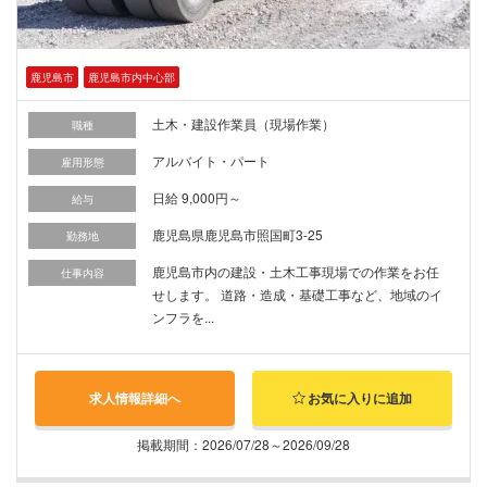
鹿児島市
鹿児島市内中心部
土木・建設作業員（現場作業）
職種
アルバイト・パート
雇用形態
日給 9,000円～
給与
鹿児島県鹿児島市照国町3-25
勤務地
鹿児島市内の建設・土木工事現場での作業をお任
仕事内容
せします。 道路・造成・基礎工事など、地域のイ
ンフラを...
求人情報詳細へ
お気に入りに追加
掲載期間：2026/07/28～2026/09/28