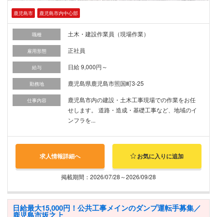
鹿児島市
鹿児島市内中心部
土木・建設作業員（現場作業）
職種
正社員
雇用形態
日給 9,000円～
給与
鹿児島県鹿児島市照国町3-25
勤務地
鹿児島市内の建設・土木工事現場での作業をお任
仕事内容
せします。 道路・造成・基礎工事など、地域のイ
ンフラを...
求人情報詳細へ
お気に入りに追加
掲載期間：2026/07/28～2026/09/28
日給最大15,000円！公共工事メインのダンプ運転手募集／
鹿児島市坂之上