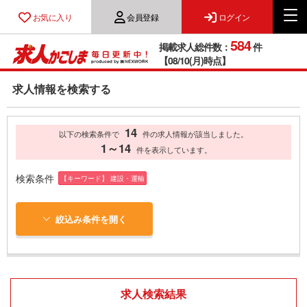
お気に入り
会員登録
ログイン
584
掲載求人総件数：
件
【08/10(月)時点】
求人情報を検索する
14
以下の検索条件で
件の求人情報が該当しました。
1～14
件を表示しています。
検索条件
【キーワード】 建設・運輸
絞込み条件を開く
求人検索結果