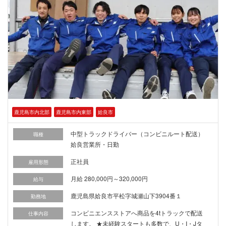
鹿児島市内北部
鹿児島市内東部
姶良市
中型トラックドライバー（コンビニルート配送）
職種
姶良営業所・日勤
正社員
雇用形態
月給 280,000円～320,000円
給与
鹿児島県姶良市平松字城瀬山下3904番１
勤務地
コンビニエンスストアへ商品を4tトラックで配送
仕事内容
します。 ★未経験スタートも多数で、U・I・Jタ