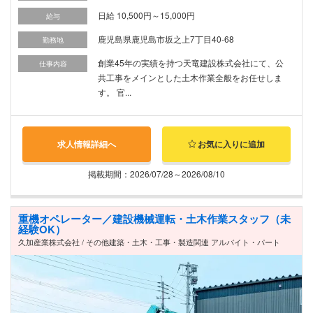
日給 10,500円～15,000円
給与
鹿児島県鹿児島市坂之上7丁目40-68
勤務地
創業45年の実績を持つ天竜建設株式会社にて、公
仕事内容
共工事をメインとした土木作業全般をお任せしま
す。 官...
求人情報詳細へ
お気に入りに追加
掲載期間：2026/07/28～2026/08/10
重機オペレーター／建設機械運転・土木作業スタッフ（未
経験OK）
久加産業株式会社 / その他建築・土木・工事・製造関連 アルバイト・パート