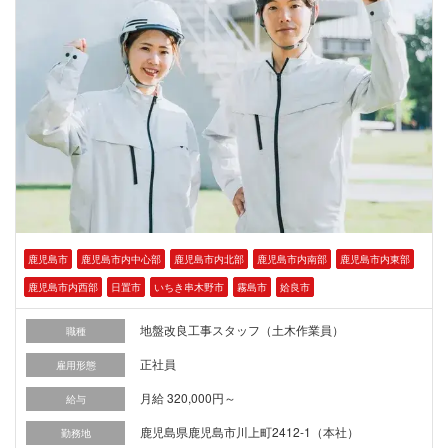
鹿児島市
鹿児島市内中心部
鹿児島市内北部
鹿児島市内南部
鹿児島市内東部
鹿児島市内西部
日置市
いちき串木野市
霧島市
姶良市
地盤改良工事スタッフ（土木作業員）
職種
正社員
雇用形態
月給 320,000円～
給与
鹿児島県鹿児島市川上町2412-1（本社）
勤務地