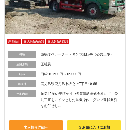
鹿児島市
鹿児島市内南部
鹿児島市内西部
重機オペレーター・ダンプ運転手（公共工事）
職種
正社員
雇用形態
日給 10,500円～15,000円
給与
鹿児島県鹿児島市坂之上7丁目40-68
勤務地
創業45年の実績を持つ天竜建設株式会社にて、公
仕事内容
共工事をメインとした重機操作・ダンプ運転業務
をお任せし...
求人情報詳細へ
お気に入りに追加