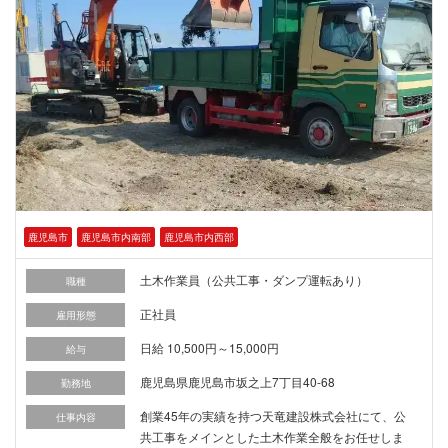
鹿児島市
鹿児島市内南部
鹿児島市内西部
土木作業員（公共工事・ダンプ運転あり）
職種
正社員
雇用形態
日給 10,500円～15,000円
給与
鹿児島県鹿児島市坂之上7丁目40-68
勤務地
創業45年の実績を持つ天竜建設株式会社にて、公
仕事内容
共工事をメインとした土木作業全般をお任せしま