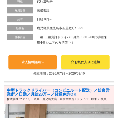
代行運転手
職種
業務委託
雇用形態
日給 0円～
給与
鹿児島県鹿児島市新屋敷町10-22
勤務地
一種･二種免許ドライバー募集！ 50～60代積極採
仕事内容
用中!! シニアの方活躍中！
求人情報詳細へ
お気に入りに追加
掲載期間：2026/07/28～2026/08/10
中型トラックドライバー（コンビニルート配送）／姶良営
業所／日勤／月給28万～／普通免許OK
株式会社 ファミリー八興 鹿児島支店 姶良営業所 / ドライバー助手 正社員