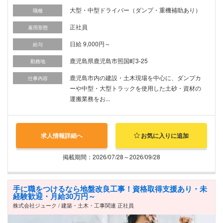
大型・中型ドライバー（ダンプ・重機補助あり）
職種
正社員
雇用形態
日給 9,000円～
給与
鹿児島県鹿児島市照国町3-25
勤務地
鹿児島市内の建設・土木現場を中心に、ダンプカ
仕事内容
ーや中型・大型トラックを使用した土砂・資材の
運搬業務をお...
求人情報詳細へ
お気に入りに追加
掲載期間：2026/07/28～2026/09/28
手に職をつけるなら地盤改良工事！資格取得支援あり・未
経験歓迎・月給30万円～
株式会社ジューク / 建築・土木・工事関連 正社員