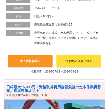
アルバイト・パート
雇用形態
日給 9,000円～
給与
鹿児島県鹿児島市照国町3-25
勤務地
鹿児島市内の建設・土木現場を中心に、ダンプカ
仕事内容
ーや中型・大型トラックを使用した土砂・資材の
運搬業務をお...
求人情報詳細へ
お気に入りに追加
掲載期間：2026/07/28～2026/09/28
日給最大15,000円！資格取得費用全額負担の土木作業員募
集／鹿児島市坂之上
天竜建設 株式会社 / 作業員 正社員