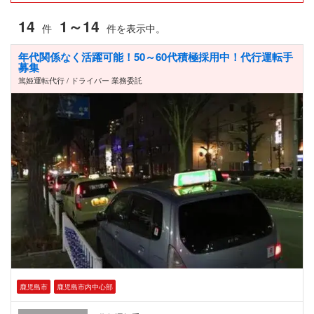
14
1～14
件
件を表示中。
年代関係なく活躍可能！50～60代積極採用中！代行運転手
募集
篤姫運転代行 / ドライバー 業務委託
鹿児島市
鹿児島市内中心部