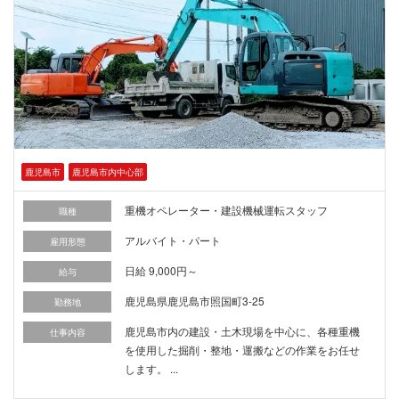
鹿児島市
鹿児島市内中心部
重機オペレーター・建設機械運転スタッフ
職種
アルバイト・パート
雇用形態
日給 9,000円～
給与
鹿児島県鹿児島市照国町3-25
勤務地
鹿児島市内の建設・土木現場を中心に、各種重機
仕事内容
を使用した掘削・整地・運搬などの作業をお任せ
します。 ...