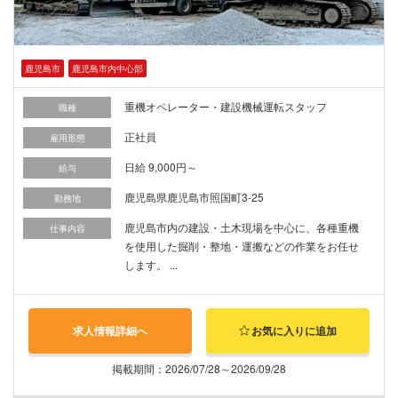
鹿児島市
鹿児島市内中心部
重機オペレーター・建設機械運転スタッフ
職種
正社員
雇用形態
日給 9,000円～
給与
鹿児島県鹿児島市照国町3-25
勤務地
鹿児島市内の建設・土木現場を中心に、各種重機
仕事内容
を使用した掘削・整地・運搬などの作業をお任せ
します。 ...
求人情報詳細へ
お気に入りに追加
掲載期間：2026/07/28～2026/09/28