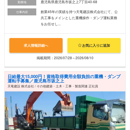
鹿児島県鹿児島市坂之上7丁目40-68
勤務地
創業45年の実績を持つ天竜建設株式会社にて、公
仕事内容
共工事をメインとした重機操作・ダンプ運転業務
をお任せし...
求人情報詳細へ
お気に入りに追加
掲載期間：2026/07/28～2026/08/10
日給最大15,000円！資格取得費用全額負担の重機・ダンプ
運転手募集／鹿児島市坂之上
天竜建設 株式会社 / その他建築・土木・工事・製造関連 正社員