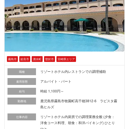
霧島市
姶良市
湧水町
曽於市
宮崎県エリア
リゾートホテル内レストランでの調理補助
職種
アルバイト・パート
雇用形態
時給 1,100円～
給与
鹿児島県霧島市牧園町高千穂3812-6 ラビスタ霧
勤務地
島ヒルズ
リゾートホテル内厨房での調理業務全般 (夕食：
仕事内容
洋食コース料理、朝食：和洋バイキング) ひとり
ひと...