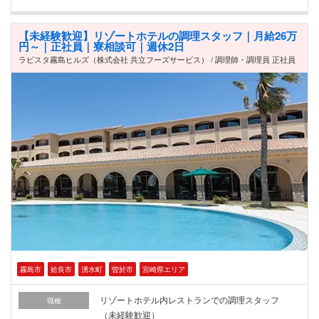
【未経験歓迎】リゾートホテルの調理スタッフ｜月給26万
円～｜正社員｜寮相談可｜週休2日
ラビスタ霧島ヒルズ（株式会社 共立フーズサービス） / 調理師・調理員 正社員
霧島市
姶良市
湧水町
曽於市
宮崎県エリア
リゾートホテル内レストランでの調理スタッフ
職種
（未経験歓迎）