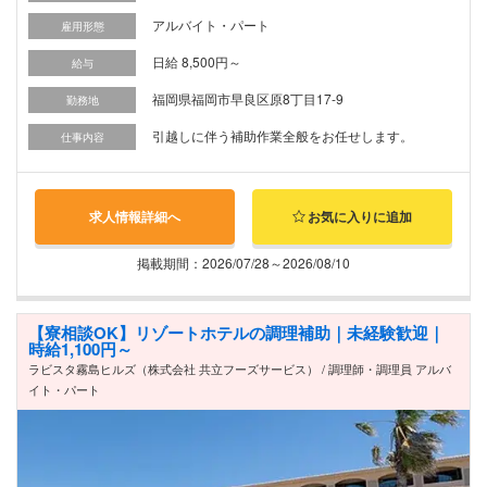
アルバイト・パート
雇用形態
日給 8,500円～
給与
福岡県福岡市早良区原8丁目17-9
勤務地
引越しに伴う補助作業全般をお任せします。
仕事内容
求人情報詳細へ
お気に入りに追加
掲載期間：2026/07/28～2026/08/10
【寮相談OK】リゾートホテルの調理補助｜未経験歓迎｜
時給1,100円～
ラビスタ霧島ヒルズ（株式会社 共立フーズサービス） / 調理師・調理員 アルバ
イト・パート