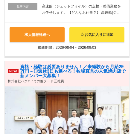
高速船（ジェットフォイル）の点検・整備業務を
仕事内容
お任せします。 【どんなお仕事？】 高速船(ジ...
求人情報詳細へ
お気に入りに追加
掲載期間：2026/08/04～2026/09/03
資格・経験は必要ありません！／未経験から月給29
万円～◎週休3日も選べる！牧場直営の人気焼肉店で
NEW!
新メンバー大募集！
株式会社バクロ / その他フード 正社員