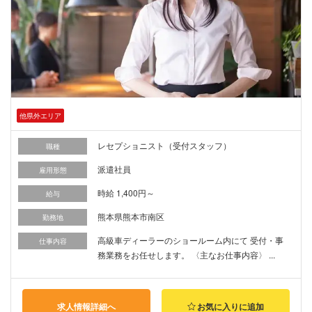
他県外エリア
レセプショニスト（受付スタッフ）
職種
派遣社員
雇用形態
時給 1,400円～
給与
熊本県熊本市南区
勤務地
高級車ディーラーのショールーム内にて 受付・事
仕事内容
務業務をお任せします。 〈主なお仕事内容〉 ...
求人情報詳細へ
お気に入りに追加