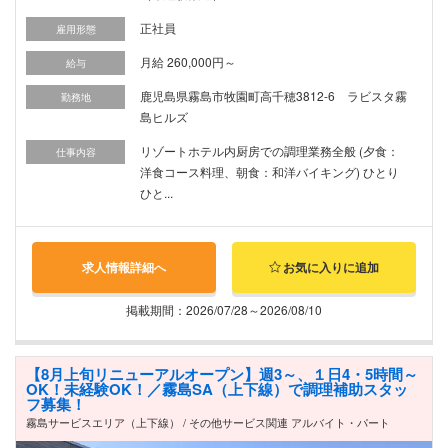
正社員
雇用形態
月給 260,000円～
給与
鹿児島県霧島市牧園町高千穂3812-6 ラビスタ霧
勤務地
島ヒルズ
リゾートホテル内厨房での調理業務全般 (夕食：
仕事内容
洋食コース料理、朝食：和洋バイキング) ひとり
ひと...
求人情報詳細へ
お気に入りに追加
掲載期間：2026/07/28～2026/08/10
【8月上旬リニューアルオープン】週3～、１日4・5時間～
OK！未経験OK！／霧島SA（上下線）で調理補助スタッ
フ募集！
霧島サービスエリア（上下線） / その他サービス関連 アルバイト・パート