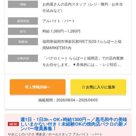
お肉屋さんの店内スタッフ（レジ・陳列・お弁当
職種
仕込みなど）
アルバイト・パート
雇用形態
時給 1,060円～1,260円
給与
福岡県福岡市博多区那珂6丁目23-1ららぽーと福
勤務地
岡MARKET351内
「バクロミート ららぽーと福岡店」での店内業務
仕事内容
をお任せします。 ▼具体的には… ・レジ対応 ...
求人情報詳細へ
お気に入りに追加
掲載期間：2026/08/04～2026/09/03
週1日・1日3h～OK×時給1300円～／黒毛和牛の美味
しいまかない付き！未経験OKの焼肉店バクロの新メ
NEW!
ンバー増員募集！
やきにくのバクロ 博多店 / ホールスタッフ アルバイト・パート