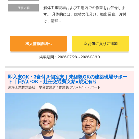
解体工事現場および工場内での作業をお任せしま
仕事内容
す。 具体的には、廃材の仕分け、搬出業務、片付
け、清掃...
求人情報詳細へ
お気に入りに追加
掲載期間：2026/07/28～2026/08/10
即入寮OK・3食付き個室寮｜未経験OKの建築現場サポー
ト｜日払いOK・赴任交通費支給※規定有り
東海工業株式会社 早良営業所 / 作業員 アルバイト・パート