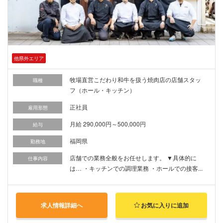
他県外エリア
牧場直営こだわり和牛を扱う焼肉店の店舗スタッ
職種
フ（ホール・キッチン）
正社員
雇用形態
月給 290,000円～500,000円
給与
福岡県
勤務地
店舗での業務全般をお任せします。 ▼具体的に
仕事内容
は… ・キッチンでの調理業務 ・ホールでの接客...
求人情報詳細へ
お気に入りに追加