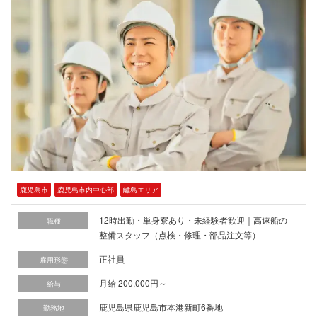
鹿児島市
鹿児島市内中心部
離島エリア
12時出勤・単身寮あり・未経験者歓迎｜高速船の
職種
整備スタッフ（点検・修理・部品注文等）
正社員
雇用形態
月給 200,000円～
給与
鹿児島県鹿児島市本港新町6番地
勤務地