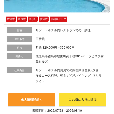
霧島市
姶良市
湧水町
曽於市
宮崎県エリア
リゾートホテル内レストランでの｜調理
職種
正社員
雇用形態
月給 320,000円～350,000円
給与
鹿児島県霧島市牧園町高千穂3812-6 ラビスタ霧
勤務地
島ヒルズ
リゾートホテル内厨房での調理業務全般 (夕食：
仕事内容
洋食コース料理、朝食：和洋バイキング) ひとり
ひと...
求人情報詳細へ
お気に入りに追加
掲載期間：2026/07/28～2026/08/10