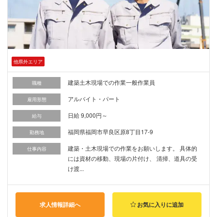
他県外エリア
建築土木現場での作業一般作業員
職種
アルバイト・パート
雇用形態
日給 9,000円～
給与
福岡県福岡市早良区原8丁目17-9
勤務地
建築・土木現場での作業をお願いします。 具体的
仕事内容
には資材の移動、現場の片付け、 清掃、道具の受
け渡...
求人情報詳細へ
お気に入りに追加