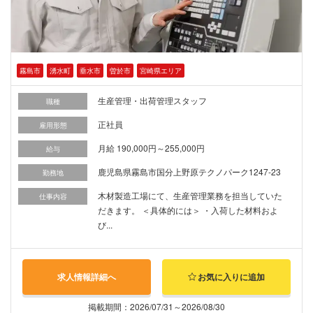
霧島市
湧水町
垂水市
曽於市
宮崎県エリア
生産管理・出荷管理スタッフ
職種
正社員
雇用形態
月給 190,000円～255,000円
給与
鹿児島県霧島市国分上野原テクノパーク1247-23
勤務地
木材製造工場にて、生産管理業務を担当していた
仕事内容
だきます。 ＜具体的には＞ ・入荷した材料およ
び...
求人情報詳細へ
お気に入りに追加
掲載期間：2026/07/31～2026/08/30