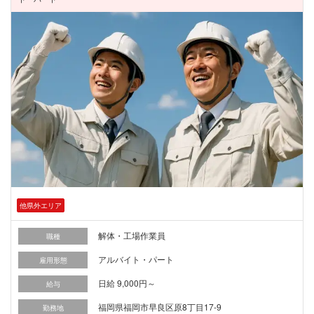
他県外エリア
解体・工場作業員
職種
アルバイト・パート
雇用形態
日給 9,000円～
給与
福岡県福岡市早良区原8丁目17-9
勤務地