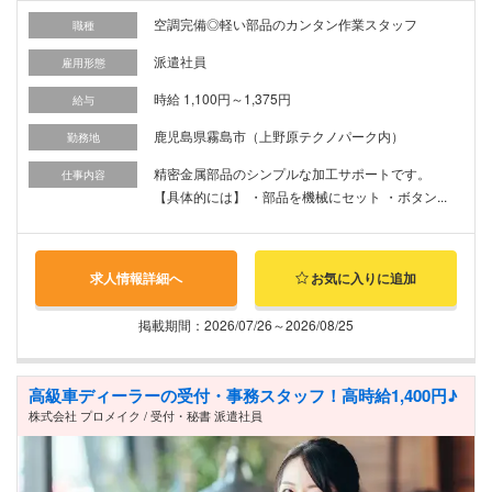
空調完備◎軽い部品のカンタン作業スタッフ
職種
派遣社員
雇用形態
時給 1,100円～1,375円
給与
鹿児島県霧島市（上野原テクノパーク内）
勤務地
精密金属部品のシンプルな加工サポートです。
仕事内容
【具体的には】 ・部品を機械にセット ・ボタン...
求人情報詳細へ
お気に入りに追加
掲載期間：2026/07/26～2026/08/25
高級車ディーラーの受付・事務スタッフ！高時給1,400円♪
株式会社 プロメイク / 受付・秘書 派遣社員