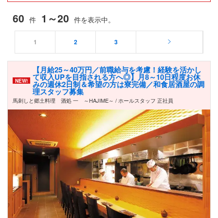
60
1～20
件
件を表示中。
1
2
3
【月給25～40万円／前職給与を考慮！経験を活かし
て収入UPを目指される方へ◎】月8～10日程度お休
NEW!
みの週休2日制＆希望の方は寮完備／和食居酒屋の調
理スタッフ募集
馬刺しと郷土料理 酒処 一 ～HAJIME～ / ホールスタッフ 正社員