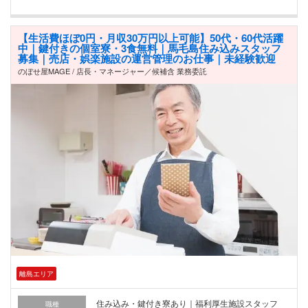
【生活費ほぼ0円・月収30万円以上可能】50代・60代活躍
中｜鍵付きの個室寮・3食無料｜馬毛島住み込みスタッフ
募集｜売店・娯楽施設の運営管理のお仕事｜未経験歓迎
のぼせ屋MAGE / 店長・マネージャー／候補含 業務委託
離島エリア
住み込み・鍵付き寮あり｜福利厚生施設スタッフ
職種