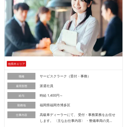
他県外エリア
サービスクラーク（受付・事務）
職種
派遣社員
雇用形態
時給 1,400円～
給与
福岡県福岡市博多区
勤務地
高級車ディーラーにて、 受付・事務業務をお任せ
仕事内容
します。 〈主なお仕事内容〉 ・整備車両の見...