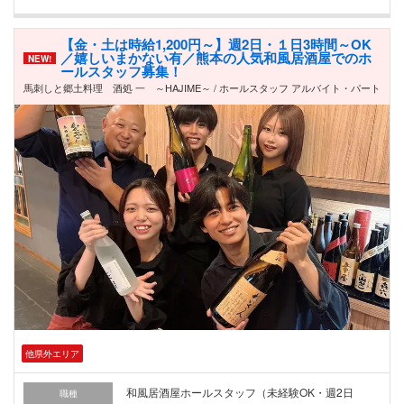
【金・土は時給1,200円～】週2日・１日3時間～OK
／嬉しいまかない有／熊本の人気和風居酒屋でのホ
NEW!
ールスタッフ募集！
馬刺しと郷土料理 酒処 一 ～HAJIME～ / ホールスタッフ アルバイト・パート
他県外エリア
和風居酒屋ホールスタッフ（未経験OK・週2日
職種