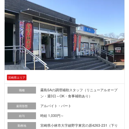
宮崎県エリア
霧島SAの調理補助スタッフ（リニューアルオープ
職種
ン・週3日～OK・食事補助あり）
アルバイト・パート
雇用形態
時給 1,030円～
給与
宮崎県小林市大字細野字東宮の原4263-231（下り
勤務地