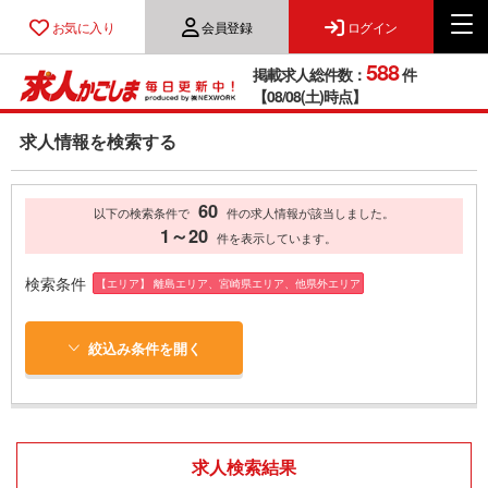
お気に入り
会員登録
ログイン
588
掲載求人総件数：
件
【08/08(土)時点】
求人情報を検索する
60
以下の検索条件で
件の求人情報が該当しました。
1～20
件を表示しています。
検索条件
【エリア】 離島エリア、宮崎県エリア、他県外エリア
絞込み条件を開く
求人検索結果