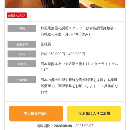
他県外エリア
和風居酒屋の調理スタッフ（飲食店調理経験者・
職種
前職給与考慮・月8～10日休み）
正社員
雇用形態
月給 250,000円～400,000円
給与
熊本県熊本市中央区新市街1-11 スターライトビル
勤務地
2 1F
熊本の郷土料理や新鮮な海鮮料理を提供する和風
仕事内容
居酒屋で、調理業務をお願いします。 ＜具体的な
お仕...
求人情報詳細へ
お気に入りに追加
掲載期間：2026/08/08～2026/09/07