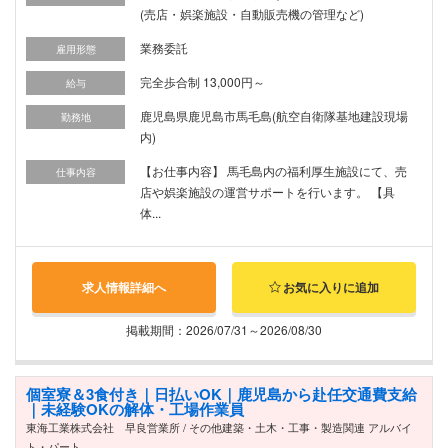
(売店・娯楽施設・自動販売機の管理など)
業務委託
雇用形態
完全歩合制 13,000円～
給与
鹿児島県鹿児島市馬毛島(航空自衛隊基地建設現場
勤務地
内)
【お仕事内容】 馬毛島内の福利厚生施設にて、売
仕事内容
店や娯楽施設の運営サポートを行います。 【具
体...
求人情報詳細へ
お気に入りに追加
掲載期間：2026/07/31～2026/08/30
個室寮＆3食付き｜日払いOK｜鹿児島から赴任交通費支給
｜未経験OKの解体・工場作業員
東海工業株式会社 早良営業所 / その他建築・土木・工事・製造関連 アルバイ
ト・パート