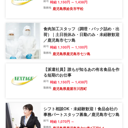
給与
時給 1,150円 ～ 1,438円
勤務地
鹿児島県姶良市平松
食肉加工スタッフ（調理・パック詰め・出
荷）｜土日祝休み・日勤のみ・未経験歓迎
／鹿児島市七ツ島
給与
時給 1,100円 ～ 1,100円
勤務地
鹿児島県鹿児島市七ツ島
【派遣社員】誰もが知るあの有名食品を作
る短期のお仕事
給与
時給 1,150円 ～ 1,438円
勤務地
鹿児島県鹿屋市川西町
シフト相談OK・未経験歓迎！食品会社の
事務パートスタッフ募集／鹿児島市七ツ島
給与
時給 1,070円 ～
勤務地
鹿児島県鹿児島市七ツ島1丁目6-1