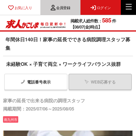
お気に入り
会員登録
ログイン
585
掲載求人総件数：
件
【08/07(金)時点】
年間休日140日！家事の延長でできる病院調理スタッフ募
集
未経験OK × 子育て両立 × ワークライフバランス抜群
電話番号
表示
WEB応募する
家事の延長で出来る病院の調理スタッフ
掲載期間：2025/07/06～2025/08/05
南九州市