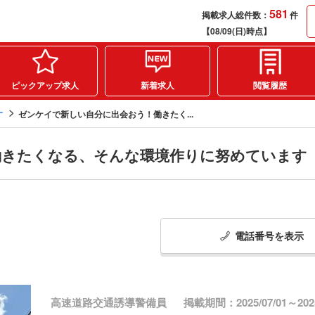
581
掲載求人総件数：
件
【08/09(日)時点】
ピックアップ求人
新着求人
閲覧履歴
す
ゼンケイで新しい自分に出会おう！働きたく...
働きたくなる、そんな環境作りに努めています
電話番号
を
表示
高速道路交通誘導警備員
掲載期間：2025/07/01～2025