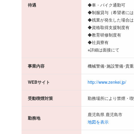
待遇
◆車・バイク通勤可
◆制服貸与（希望者には
◆残業が発生した場合は
◆資格取得支援制度有
◆教育研修制度有
◆社員寮有
※詳細は面接にて
事業内容
機械警備･施設警備･貴
WEBサイト
http://www.zenkei.jp/
受動喫煙対策
勤務場所により禁煙・喫
鹿児島県 鹿児島市
勤務地
地図を表示