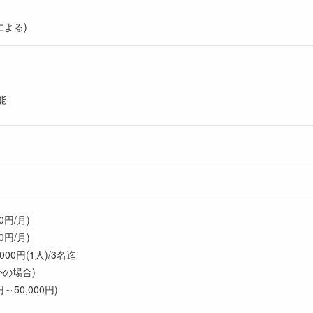
による)
能
0円/月)
0円/月)
00円(1人)/3名迄
の場合)
～50,000円)