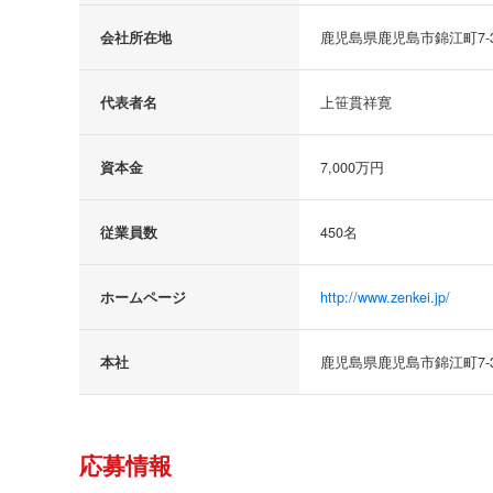
会社所在地
鹿児島県鹿児島市錦江町7-3
代表者名
上笹貫祥寛
資本金
7,000万円
従業員数
450名
ホームページ
http://www.zenkei.jp/
本社
鹿児島県鹿児島市錦江町7-3
応募情報