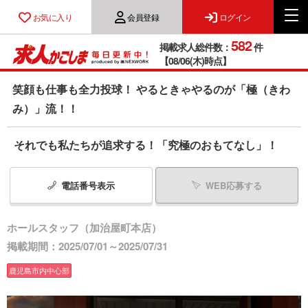
お気に入り
会員登録
ログイン
582
掲載求人総件数：
件
【08/06(木)時点】
笑顔も仕事も全力投球！ やるときゃやるのが「極（きわ
み）」流！！
それでも私たちが追求する！「究極のおもてなし」！
電話番号
表示
WEB応募する
ホールスタッフ（加治屋町本店）
掲載期間：2025/07/01～2025/07/31
鹿児島市内中心部