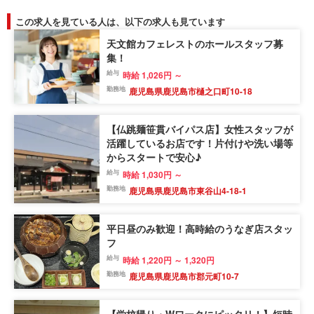
この求人を見ている人は、以下の求人も見ています
天文館カフェレストのホールスタッフ募
集！
給与
時給 1,026円 ～
勤務地
鹿児島県鹿児島市樋之口町10-18
【仏跳麺笹貫バイパス店】女性スタッフが
活躍しているお店です！片付けや洗い場等
からスタートで安心♪
給与
時給 1,030円 ～
勤務地
鹿児島県鹿児島市東谷山4-18-1
平日昼のみ歓迎！高時給のうなぎ店スタッ
フ
給与
時給 1,220円 ～ 1,320円
勤務地
鹿児島県鹿児島市郡元町10-7
【学校帰り・Wワークにピッタリ！】短時