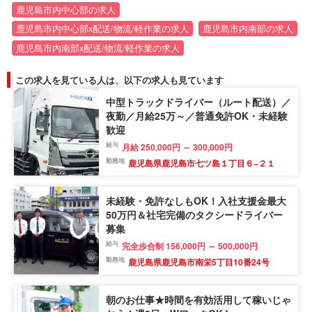
鹿児島市内中心部の求人
鹿児島市内中心部x配送/物流/軽作業の求人
鹿児島市内南部の求人
鹿児島市内南部x配送/物流/軽作業の求人
この求人を見ている人は、以下の求人も見ています
中型トラックドライバー（ルート配送）／
夜勤／月給25万～／普通免許OK・未経験
歓迎
給与
月給 250,000円 ～ 300,000円
勤務地
鹿児島県鹿児島市七ツ島１丁目６−２１
未経験・免許なしもOK！入社支援金最大
50万円＆社宅完備のタクシードライバー
募集
給与
完全歩合制 156,000円 ～ 500,000円
勤務地
鹿児島県鹿児島市南栄5丁目10番24号
朝のお仕事★時間を有効活用して稼いじゃ