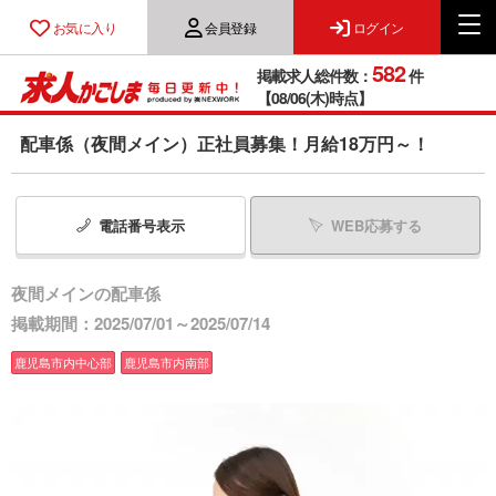
お気に入り
会員登録
ログイン
582
掲載求人総件数：
件
【08/06(木)時点】
配車係（夜間メイン）正社員募集！月給18万円～！
電話番号
表示
WEB応募する
夜間メインの配車係
掲載期間：2025/07/01～2025/07/14
鹿児島市内中心部
鹿児島市内南部