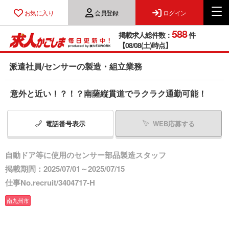
お気に入り
会員登録
ログイン
588
掲載求人総件数：
件
【08/08(土)時点】
派遣社員/センサーの製造・組立業務
意外と近い！？！？南薩縦貫道でラクラク通勤可能！
電話番号
表示
WEB応募する
自動ドア等に使用のセンサー部品製造スタッフ
掲載期間：2025/07/01～2025/07/15
仕事No.recruit/3404717-H
南九州市