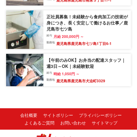
正社員募集！未経験から食肉加工の技術が
身につき、長く安定して働けるお仕事／鹿
児島市七ツ島
給与
月給 200,000円 ～
勤務地
鹿児島県鹿児島市七ツ島1丁目6-1
【午前のみOK】お弁当の配達スタッフ｜
週3日～OK｜未経験歓迎
給与
時給 1,050円 ～
勤務地
鹿児島県鹿児島市犬迫町3329
会社概要
サイトポリシー
プライバシーポリシー
よくあるご質問
お問い合わせ
サイトマップ