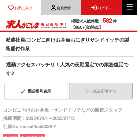
お気に入り
会員登録
ログイン
582
掲載求人総件数：
件
【08/07(金)時点】
派遣社員/コンビニ向けお弁当おにぎりサンドイッチの製
造盛付作業
通勤アクセスバッチリ！人気の夜勤固定での業務復活で
す♪
電話番号
表示
WEB応募する
コンビニ向けのお弁当・サンドイッチなどの製造スタッフ
掲載期間：2025/07/01～2025/07/15
仕事No.recruit/5558039-Y