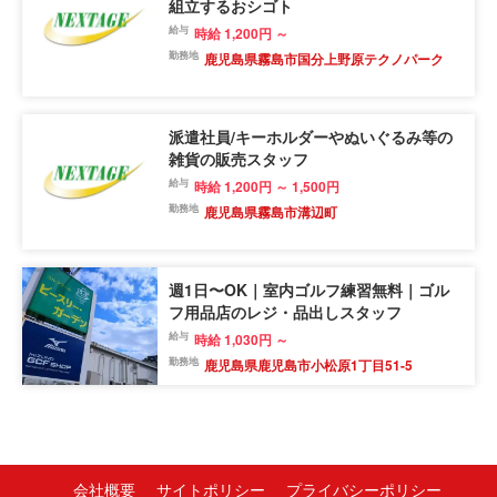
組立するおシゴト
給与
時給 1,200円 ～
勤務地
鹿児島県霧島市国分上野原テクノパーク
派遣社員/キーホルダーやぬいぐるみ等の
雑貨の販売スタッフ
給与
時給 1,200円 ～ 1,500円
勤務地
鹿児島県霧島市溝辺町
週1日〜OK｜室内ゴルフ練習無料｜ゴル
フ用品店のレジ・品出しスタッフ
給与
時給 1,030円 ～
勤務地
鹿児島県鹿児島市小松原1丁目51-5
会社概要
サイトポリシー
プライバシーポリシー