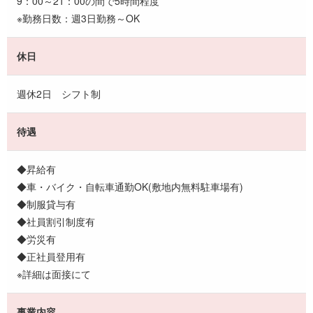
9：00～21：00の間で5時間程度
※勤務日数：週3日勤務～OK
休日
週休2日 シフト制
待遇
◆昇給有
◆車・バイク・自転車通勤OK(敷地内無料駐車場有)
◆制服貸与有
◆社員割引制度有
◆労災有
◆正社員登用有
※詳細は面接にて
事業内容