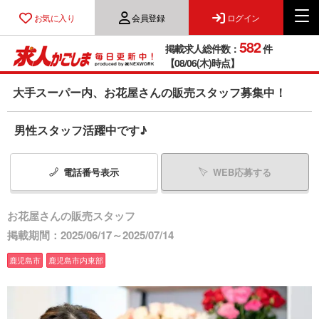
お気に入り
会員登録
ログイン
582
掲載求人総件数：
件
【08/06(木)時点】
大手スーパー内、お花屋さんの販売スタッフ募集中！
男性スタッフ活躍中です♪
電話番号
表示
WEB応募する
お花屋さんの販売スタッフ
掲載期間：2025/06/17～2025/07/14
鹿児島市
鹿児島市内東部