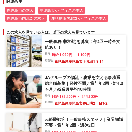
関連条件
鹿児島市の求人
鹿児島市xオフィスの求人
鹿児島市内北部の求人
鹿児島市内北部xオフィスの求人
この求人を見ている人は、以下の求人も見ています
一般事務(非常勤)を募集！年2回一時金支
給あり！
給与
時給 1,030円 ～ 1,100円
勤務地
鹿児島県鹿児島市下荒田1-8-11
JAグループの物流・農業を支える事務系
総合職募集｜経験不問／賞与年2回・計4.0
ヶ月／残業月平均10時間
給与
月給 185,200円 ～ 244,600円
勤務地
鹿児島県鹿児島市谷山港2丁目3-2
未経験歓迎！一般事務スタッフ｜業界知識
不要・賞与年2回・週休2日
給与