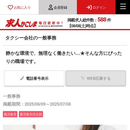
お気に入り
会員登録
ログイン
588
掲載求人総件数：
件
【08/08(土)時点】
タクシー会社の一般事務
静かな環境で、無理なく働きたい…★そんな方にぴった
りの職場です。
電話番号
表示
WEB応募する
一般事務
掲載期間：2025/06/09～2025/07/08
鹿児島市
鹿児島市内北部