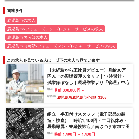
関連条件
鹿児島市の求人
鹿児島市xアミューズメント/レジャーサービスの求人
鹿児島市内南部の求人
鹿児島市内南部xアミューズメント/レジャーサービスの求人
この求人を見ている人は、以下の求人も見ています
【未経験から正社員デビュー】月給30万
円以上の現場管理スタッフ｜17時退社・
残業ほぼなし｜現場作業より「管理」中心
給与
月給 300,000円 ～
勤務地
鹿児島県鹿児島市小野町3263
組立・半田付けスタッフ（電子部品の製
造・検査）｜時給1,400円・土日祝休み・
昼勤専属・未経験歓迎／南さつま市加世田
給与
時給 1,400円 ～ 1,400円