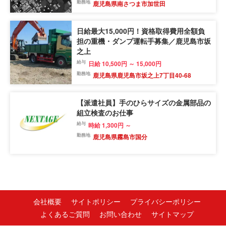
勤務地
鹿児島県南さつま市加世田
日給最大15,000円！資格取得費用全額負
担の重機・ダンプ運転手募集／鹿児島市坂
之上
給与
日給 10,500円 ～ 15,000円
勤務地
鹿児島県鹿児島市坂之上7丁目40-68
【派遣社員】手のひらサイズの金属部品の
組立検査のお仕事
給与
時給 1,300円 ～
勤務地
鹿児島県霧島市国分
会社概要
サイトポリシー
プライバシーポリシー
よくあるご質問
お問い合わせ
サイトマップ