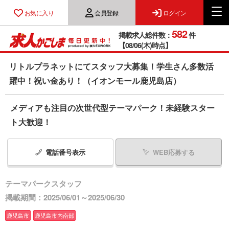
お気に入り
会員登録
ログイン
582
掲載求人総件数：
件
【08/06(木)時点】
リトルプラネットにてスタッフ大募集！学生さん多数活
躍中！祝い金あり！（イオンモール鹿児島店）
メディアも注目の次世代型テーマパーク！未経験スター
ト大歓迎！
電話番号
表示
WEB応募する
テーマパークスタッフ
掲載期間：2025/06/01～2025/06/30
鹿児島市
鹿児島市内南部