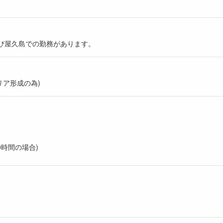
及び屋久島での勤務があります。
リア形成の為)
！
0時間の場合)
）