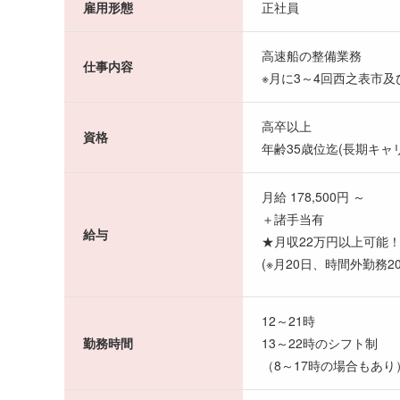
雇用形態
正社員
高速船の整備業務
仕事内容
※月に3～4回西之表市
高卒以上
資格
年齢35歳位迄(長期キャ
月給 178,500円 ～
＋諸手当有
給与
★月収22万円以上可能
(※月20日、時間外勤務2
12～21時
勤務時間
13～22時のシフト制
（8～17時の場合もあり