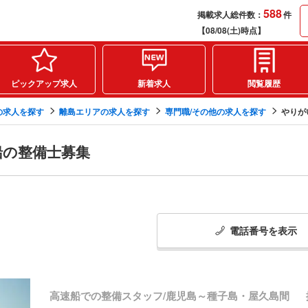
588
掲載求人総件数：
件
【08/08(土)時点】
ピックアップ求人
新着求人
閲覧履歴
の求人を探す
離島エリアの求人を探す
専門職/その他の求人を探す
やりが
船の整備士募集
電話番号
を
表示
高速船での整備スタッフ/鹿児島～種子島・屋久島間