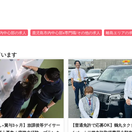
内中心部の求人
鹿児島市内中心部x専門職/その他の求人
離島エリアの
ています
し×賞与3ヶ月】放課後等デイサー
【普通免許で応募OK】鶴丸タク