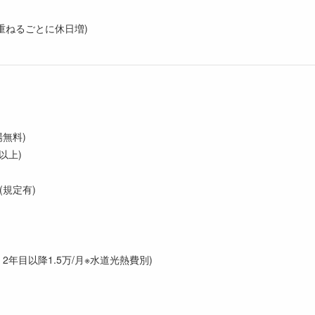
を重ねるごとに休日増)
無料)
以上)
規定有)
2年目以降1.5万/月※水道光熱費別)
数有