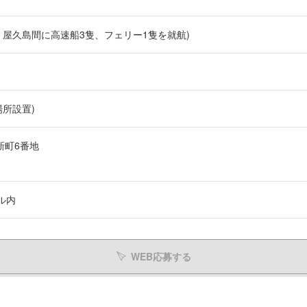
・屋久島間に高速船3隻、フェリー1隻を就航)
所設置)
新町6番地
ル内
WEB応募する