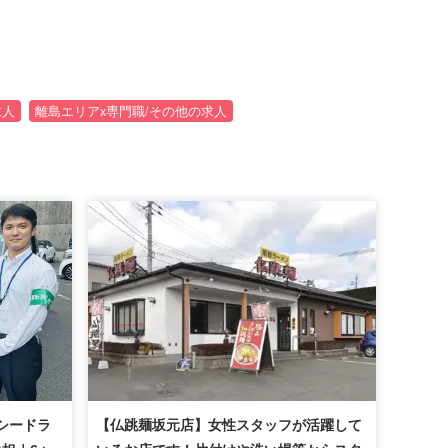
求人
離島エリアx専門職/その他の求人
シードラ
【仏跳麺坂元店】女性スタッフが活躍して