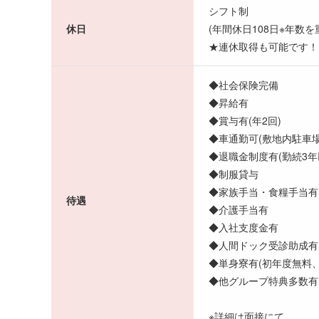
シフト制
休日
(年間休日108日※年数
★連休取得も可能です！
◆社会保険完備
◆昇給有
◆賞与有(年2回)
◆車通勤可(敷地内駐車場
◆退職金制度有(勤続3年
◆制服貸与
◆家族手当・食糧手当有(
待遇
◆介護手当有
◆入社支度金有
◆人間ドック受診助成有
◆単身寮有(初年度無料、
◆他グループ特典多
※詳細は面接にて