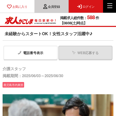
お気に入り
会員登録
ログイン
588
掲載求人総件数：
件
【08/08(土)時点】
未経験からスタートOK！女性スタッフ活躍中♪
電話番号
表示
WEB応募する
介護スタッフ
掲載期間：2025/06/03～2025/06/30
鹿児島市内東部