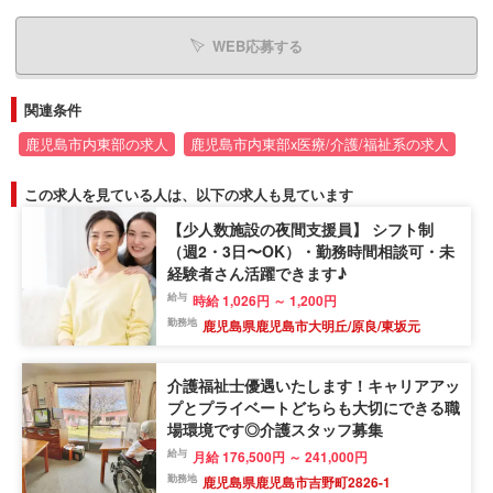
WEB応募する
関連条件
鹿児島市内東部の求人
鹿児島市内東部x医療/介護/福祉系の求人
この求人を見ている人は、以下の求人も見ています
【少人数施設の夜間支援員】 シフト制
（週2・3日〜OK）・勤務時間相談可・未
経験者さん活躍できます♪
給与
時給 1,026円 ～ 1,200円
勤務地
鹿児島県鹿児島市大明丘/原良/東坂元
介護福祉士優遇いたします！キャリアアッ
プとプライベートどちらも大切にできる職
場環境です◎介護スタッフ募集
給与
月給 176,500円 ～ 241,000円
勤務地
鹿児島県鹿児島市吉野町2826-1