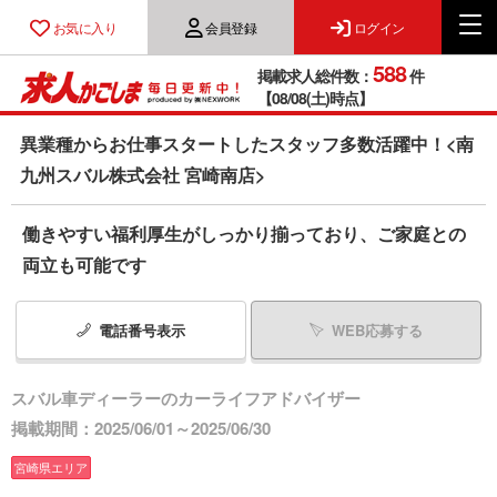
お気に入り
会員登録
ログイン
588
掲載求人総件数：
件
【08/08(土)時点】
異業種からお仕事スタートしたスタッフ多数活躍中！<南
九州スバル株式会社 宮崎南店>
働きやすい福利厚生がしっかり揃っており、ご家庭との
両立も可能です
電話番号
表示
WEB応募する
スバル車ディーラーのカーライフアドバイザー
掲載期間：2025/06/01～2025/06/30
宮崎県エリア