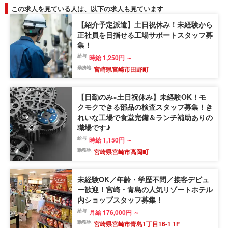
この求人を見ている人は、以下の求人も見ています
【紹介予定派遣】土日祝休み！未経験から
正社員を目指せる工場サポートスタッフ募
集！
給与
時給 1,250円 ～
勤務地
宮崎県宮崎市田野町
【日勤のみ×土日祝休み】未経験OK！モ
クモクできる部品の検査スタッフ募集！き
れいな工場で食堂完備＆ランチ補助ありの
職場です♪
給与
時給 1,150円 ～
勤務地
宮崎県宮崎市高岡町
未経験OK／年齢・学歴不問／接客デビュ
ー歓迎！宮崎・青島の人気リゾートホテル
内ショップスタッフ募集！
給与
月給 176,000円 ～
勤務地
宮崎県宮崎市青島1丁目16-1 1F