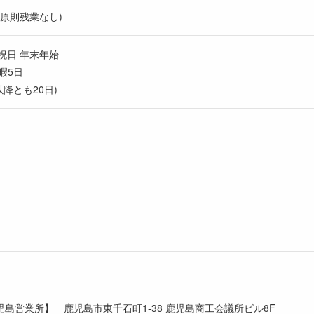
分・原則残業なし)
、祝日 年末年始
休暇5日
降とも20日)
児島営業所】 鹿児島市東千石町1-38 鹿児島商工会議所ビル8F