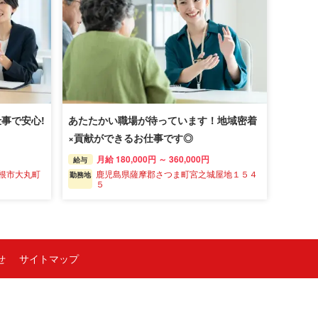
事で安心!
あたたかい職場が待っています！地域密着
×貢献ができるお仕事です◎
月給 180,000円 ～ 360,000円
給与
根市大丸町
鹿児島県薩摩郡さつま町宮之城屋地１５４
勤務地
５
せ
サイトマップ