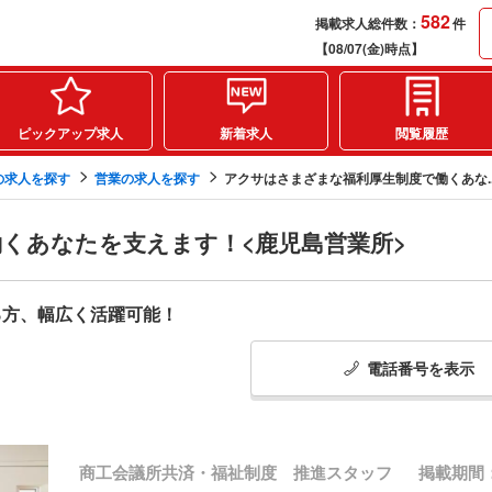
582
掲載求人総件数：
件
【08/07(金)時点】
ピックアップ求人
新着求人
閲覧履歴
の求人を探す
営業の求人を探す
アクサはさまざまな福利厚生制度で働くあな..
くあなたを支えます！<鹿児島営業所>
る方、幅広く活躍可能！
電話番号
を
表示
商工会議所共済・福祉制度 推進スタッフ
掲載期間：20