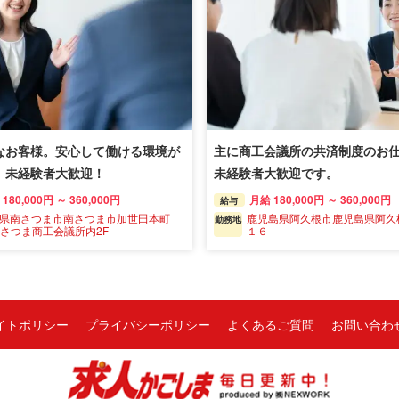
なお客様。安心して働ける環境が
主に商工会議所の共済制度のお仕
。未経験者大歓迎！
未経験者大歓迎です。
180,000円 ～ 360,000円
月給 180,000円 ～ 360,000円
給与
県南さつま市南さつま市加世田本町
鹿児島県阿久根市鹿児島県阿久
勤務地
7南さつま商工会議所内2F
１６
イトポリシー
プライバシーポリシー
よくあるご質問
お問い合わ