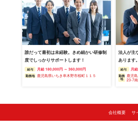
誰だって最初は未経験。きめ細かい研修制
法人が主
度でしっかりサポートします！
あります
月給 180,000円 ～ 360,000円
月給 
給与
給与
鹿児島県いちき串木野市桜町１１５
鹿児島
勤務地
勤務
地
23-
会社概要
サ