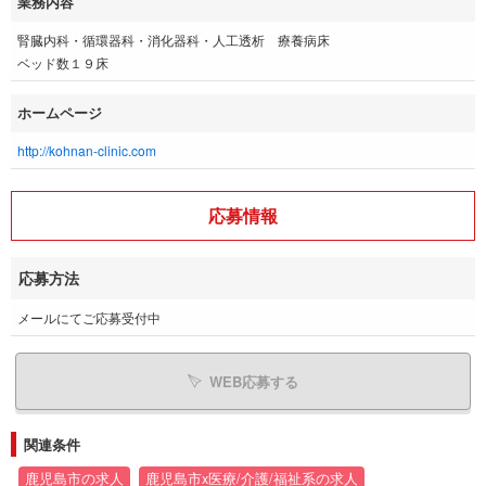
業務内容
腎臓内科・循環器科・消化器科・人工透析 療養病床
ベッド数１９床
ホームページ
http://kohnan-clinic.com
応募情報
応募方法
メールにてご応募受付中
WEB応募する
関連条件
鹿児島市の求人
鹿児島市x医療/介護/福祉系の求人