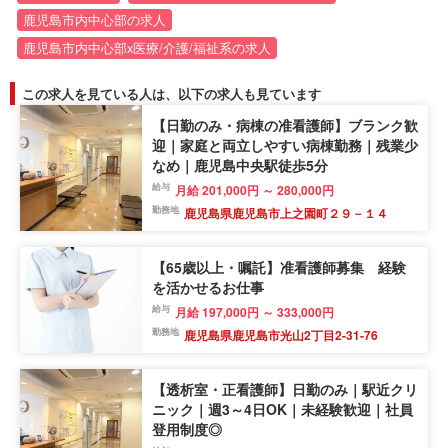
鹿児島市内中心部の求人
鹿児島市内中心部x医療/介護/福祉系の求人
この求人を見ている人は、以下の求人も見ています
【日勤のみ・病棟の准看護師】ブランク歓
迎｜家庭と両立しやすい病棟勤務｜残業少
なめ｜鹿児島中央駅徒歩5分
給与
月給 201,000円 ～ 280,000円
勤務地
鹿児島県鹿児島市上之園町２９－１４
【65歳以上・嘱託】准看護師募集 経験
を活かせるお仕事
給与
月給 197,000円 ～ 333,000円
勤務地
鹿児島県鹿児島市光山2丁目2-31-76
【透析室・正看護師】日勤のみ｜駅近クリ
ニック｜週3～4日OK｜未経験歓迎｜社員
登用制度◎