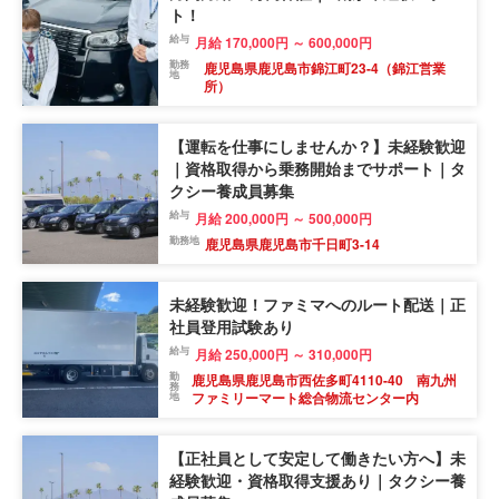
ト！
給与
月給 170,000円 ～ 600,000円
勤務
鹿児島県鹿児島市錦江町23-4（錦江営業
地
所）
【運転を仕事にしませんか？】未経験歓迎
｜資格取得から乗務開始までサポート｜タ
クシー養成員募集
給与
月給 200,000円 ～ 500,000円
勤務地
鹿児島県鹿児島市千日町3-14
未経験歓迎！ファミマへのルート配送｜正
社員登用試験あり
給与
月給 250,000円 ～ 310,000円
勤
鹿児島県鹿児島市西佐多町4110-40 南九州
務
ファミリーマート総合物流センター内
地
【正社員として安定して働きたい方へ】未
経験歓迎・資格取得支援あり｜タクシー養