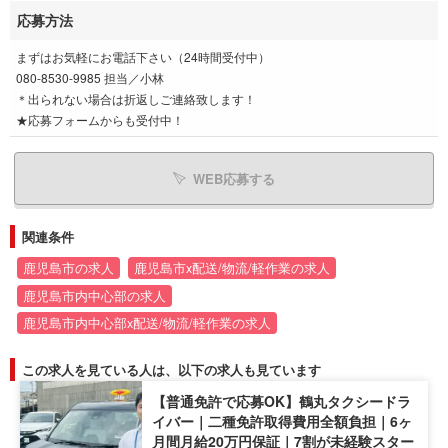
応募方法
まずはお気軽にお電話下さい（24時間受付中）
080-8530-9985 担当／小林
＊出られない場合は折返しご連絡致します！
★応募フォームからも受付中！
WEB応募する
関連条件
鹿児島市の求人
鹿児島市x配送/物流/軽作業の求人
鹿児島市内中心部の求人
鹿児島市内中心部x配送/物流/軽作業の求人
この求人を見ている人は、以下の求人も見ています
【普通免許で応募OK】鶴丸タクシードラ
イバー｜二種免許取得費用全額負担｜6ヶ
月間月給20万円保証｜7割が未経験スター