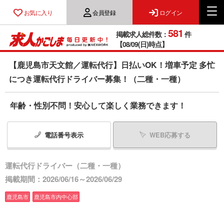
お気に入り
会員登録
ログイン
581
掲載求人総件数：
件
【08/09(日)時点】
【鹿児島市天文館／運転代行】日払いOK！増車予定 多忙
につき運転代行ドライバー募集！（二種・一種）
年齢・性別不問！安心して楽しく業務できます！
電話番号
表示
WEB応募する
運転代行ドライバー（二種・一種）
掲載期間：2026/06/16～2026/06/29
鹿児島市
鹿児島市内中心部