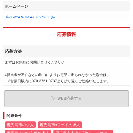
ホームページ
https://www.meiwa-shokuhin.jp/
応募情報
応募方法
まずはお気軽にお問い合せください♪
※担当者が不在などの理由によりお電話に出られなかった場合は、
3営業日以内に070-3761-9737より折り返しご連絡いたします。
WEB応募する
関連条件
鹿児島市の求人
鹿児島市xフードの求人
鹿児島市内中心部の求人
鹿児島市内中心部xフードの求人