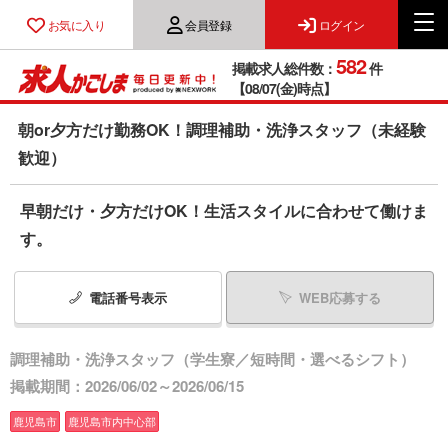
お気に入り
会員登録
ログイン
582
掲載求人総件数：
件
【08/07(金)時点】
朝or夕方だけ勤務OK！調理補助・洗浄スタッフ（未経験
歓迎）
早朝だけ・夕方だけOK！生活スタイルに合わせて働けま
す。
電話番号
表示
WEB応募する
調理補助・洗浄スタッフ（学生寮／短時間・選べるシフト）
掲載期間：2026/06/02～2026/06/15
鹿児島市
鹿児島市内中心部