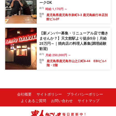
ークOK
給与
時給 1,170円 ～
勤務
鹿児島県鹿児島市泉町3-3 鹿児島銀行本店別
地
館ビル2F
【新メンバー募集・リニューアル店で働き
ませんか？】天文館駅より徒歩5分｜月給
25万円～｜焼肉店の料理人募集(調理経験
歓迎)
給与
月給 250,000円 ～
勤務
鹿児島県鹿児島市山之口町8-44 EBIビル1
地
階・2階
会社概要
サイトポリシー
プライバシーポリシー
よくあるご質問
お問い合わせ
サイトマップ