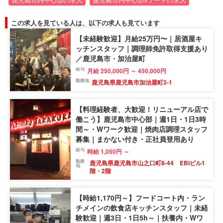
この求人を見ている人は、以下の求人も見ています
【未経験歓迎】月給25万円〜｜居酒屋キ
ッチンスタッフ｜調理師免許取得支援あり
／鹿児島市・加治屋町
給与
月給 250,000円 ～ 450,000円
勤務地
鹿児島県鹿児島市加治屋町2-1
【料理経験者、大歓迎！リニューアル店で
働こう】鹿児島市中心部｜週1日・1日3時
間～・Wワーク歓迎｜焼肉店調理スタッフ
募集｜まかない付き・正社員登用あり
給与
時給 1,050円 ～
勤務
鹿児島県鹿児島市山之口町8-44 EBIビル1
地
階・2階
【時給1,170円～】フードコート内・ラン
チメインの飲食店キッチンスタッフ｜未経
験歓迎｜週3日・1日5h～｜扶養内・Wワ