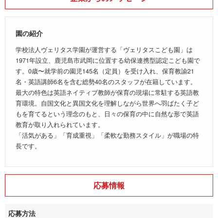
園の紹介
学校法人ヴェリタス学園が運営する「ヴェリタスこども園」は
1971年設立、鹿児島市武岡に位置する幼保連携型認定こども園で
す。0歳〜就学前の園児145名（定員）を受け入れ、保育教諭21
名・英語講師6名を含む総勢40名のスタッフが在籍しています。
最大の特色は英語ネイティブ教師が保育の現場に常駐する英語教
育環境。自国文化と異国文化を理解しながら世界へ羽ばたく子ど
もを育てるという理念のもと、日々の保育の中に自然な形で英語
教育が取り入れられています。
「活気がある」「育成重視」「柔軟な勤務スタイル」が職場の特
長です。
応募情報
応募方法