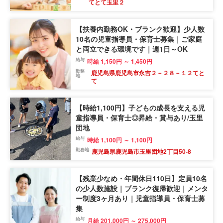
てとて玉里２
【扶養内勤務OK・ブランク歓迎】少人数
10名の児童指導員・保育士募集｜ご家庭
と両立できる環境です｜週1日～OK
給与
時給 1,150円 ～ 1,450円
勤務
鹿児島県鹿児島市永吉２－２８－１２てと
地
て
【時給1,100円】子どもの成長を支える児
童指導員・保育士◎昇給・賞与あり/玉里
団地
給与
時給 1,100円 ～ 1,100円
勤務地
鹿児島県鹿児島市玉里団地2丁目50-8
【残業少なめ・年間休日110日】定員10名
の少人数施設｜ブランク復帰歓迎｜メンタ
ー制度3ヶ月あり｜児童指導員・保育士募
集
給与
月給 201,000円 ～ 275,000円