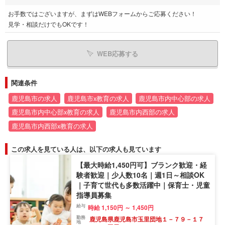
お手数ではございますが、まずはWEBフォームからご応募ください！
見学・相談だけでもOKです！
WEB応募する
関連条件
鹿児島市の求人
鹿児島市x教育の求人
鹿児島市内中心部の求人
鹿児島市内中心部x教育の求人
鹿児島市内西部の求人
鹿児島市内西部x教育の求人
この求人を見ている人は、以下の求人も見ています
【最大時給1,450円可】ブランク歓迎・経
験者歓迎｜少人数10名｜週1日～相談OK
｜子育て世代も多数活躍中｜保育士・児童
指導員募集
給与
時給 1,150円 ～ 1,450円
勤務
鹿児島県鹿児島市玉里団地１－７９－１７
地