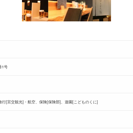
番1号
旅行[宮交観光]・航空、保険[保険部]、遊園[こどものくに]