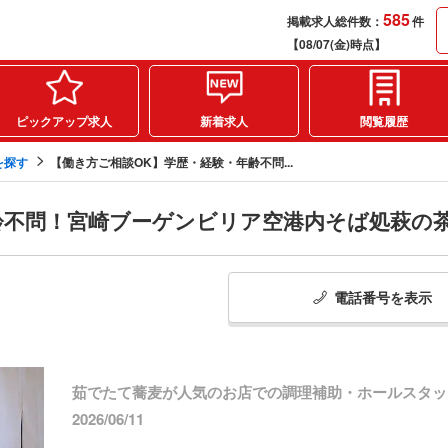
585
掲載求人総件数：
件
【08/07(金)時点】
ピックアップ求人
新着求人
閲覧履歴
を探す
【働き方ご相談OK】学歴・経験・年齢不問...
齢不問！宮崎ブーゲンビリア空港内そば処萩の
電話番号
を
表示
茹でたて蕎麦が人気のお店での調理補助・ホールスタッ
2026/06/11