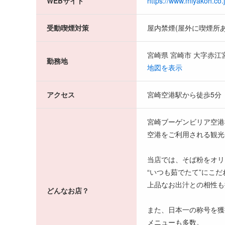
WEBサイト
https://www.miyakoh.co.
受動喫煙対策
屋内禁煙(屋外に喫煙所あ
宮崎県 宮崎市 大字赤
勤務地
地図を表示
アクセス
宮崎空港駅から徒歩5分
宮崎ブーゲンビリア空港
空港をご利用される観光
当店では、そば粉をオリ
“いつも茹でたて”にこ
上品なお出汁との相性も
どんなお店？
また、日本一の称号を獲
メニューも多数。