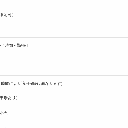
限定可）
日3・4時間～勤務可
・時間により適用保険は異なります)
車場あり）
小売