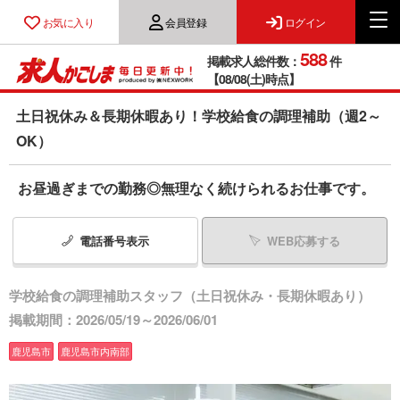
お気に入り
会員登録
ログイン
588
掲載求人総件数：
件
【08/08(土)時点】
土日祝休み＆長期休暇あり！学校給食の調理補助（週2～
OK）
お昼過ぎまでの勤務◎無理なく続けられるお仕事です。
電話番号
表示
WEB応募する
学校給食の調理補助スタッフ（土日祝休み・長期休暇あり）
掲載期間：2026/05/19～2026/06/01
鹿児島市
鹿児島市内南部