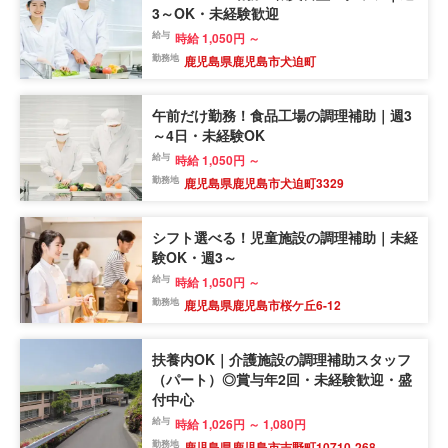
3～OK・未経験歓迎
給与
時給 1,050円 ～
勤務地
鹿児島県鹿児島市犬迫町
午前だけ勤務！食品工場の調理補助｜週3
～4日・未経験OK
給与
時給 1,050円 ～
勤務地
鹿児島県鹿児島市犬迫町3329
シフト選べる！児童施設の調理補助｜未経
験OK・週3～
給与
時給 1,050円 ～
勤務地
鹿児島県鹿児島市桜ケ丘6-12
扶養内OK｜介護施設の調理補助スタッフ
（パート）◎賞与年2回・未経験歓迎・盛
付中心
給与
時給 1,026円 ～ 1,080円
勤務地
鹿児島県鹿児島市吉野町10710-268