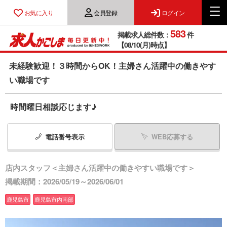
お気に入り
会員登録
ログイン
583
掲載求人総件数：
件
【08/10(月)時点】
未経験歓迎！３時間からOK！主婦さん活躍中の働きやす
い職場です
時間曜日相談応じます♪
電話番号
表示
WEB応募する
店内スタッフ＜主婦さん活躍中の働きやすい職場です＞
掲載期間：2026/05/19～2026/06/01
鹿児島市
鹿児島市内南部