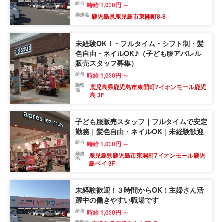
給与
時給 1,030円 ～
勤務地
鹿児島県鹿児島市東開町8-8
未経験OK！・フルタイム・シフト制・髪
色自由・ネイルOK♪（子ども服アパレル
販売スタッフ募集）
給与
時給 1,030円 ～
勤務
鹿児島県鹿児島市東開町7イオンモール鹿児
地
島 3F
子ども服販売スタッフ｜フルタイムで安定
勤務｜髪色自由・ネイルOK｜未経験歓迎
給与
時給 1,030円 ～
勤務
鹿児島県鹿児島市東開町7イオンモール鹿児
地
島ベイ 3F
未経験歓迎！３時間からOK！主婦さん活
躍中の働きやすい職場です
給与
時給 1,030円 ～
勤務地