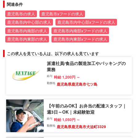
関連条件
鹿児島市の求人
鹿児島市xフードの求人
鹿児島市内中心部の求人
鹿児島市内中心部xフードの求人
鹿児島市内南部の求人
鹿児島市内南部xフードの求人
鹿児島市内東部の求人
鹿児島市内東部xフードの求人
この求人を見ている人は、以下の求人も見ています
派遣社員/食品の製造加工やパッキングの
業務
給与
時給 1,200円 ～
勤務地
鹿児島県鹿児島市七ツ島
【午前のみOK】お弁当の配達スタッフ｜
週3日～OK｜未経験歓迎
給与
時給 1,050円 ～
勤務地
鹿児島県鹿児島市犬迫町3329