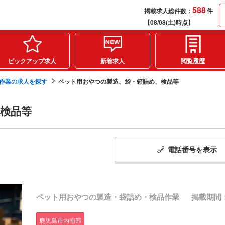
588
掲載求人総件数：
件
【08/08(土)時点】
ピックアップ求人
新着求人
閲覧履歴
軽作業の求人を探す
ペット用おやつの製造、袋・箱詰め、検品等
検品等
電話番号
を
表示
ペット用おやつの製造・袋詰め・検品作業
掲載期間：20
鹿児島市内南部