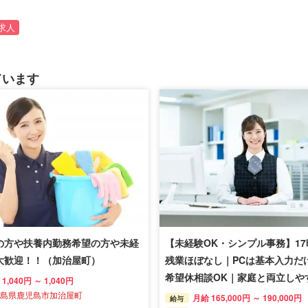
求人
ています
の方や扶養内勤務希望の方や未経
【未経験OK・シンプル事務】1
大歓迎！！（加治屋町）
残業ほぼなし｜PCは基本入力だ
希望休相談OK｜家庭と両立しや
1,040円 ～ 1,040円
島県鹿児島市加治屋町
月給 165,000円 ～ 190,000円
給与