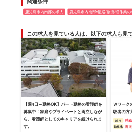
関連条件
鹿児島市内南部の求人
鹿児島市内南部x配送/物流/軽作業の
この求人を見ている人は、以下の求人も見
【週4日～勤務OK】パート勤務の看護師を
Ｗワーク
募集中！家庭やプライベートと両立しなが
験者の方
ら、看護師としてのキャリアを続けられま
時給 
給与
す。
鹿児
勤務地