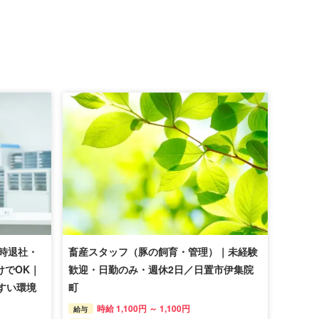
7時退社・
畜産スタッフ（豚の飼育・管理）｜未経験
けでOK｜
歓迎・日勤のみ・週休2日／日置市伊集院
すい環境
町
時給 1,100円 ～ 1,100円
給与