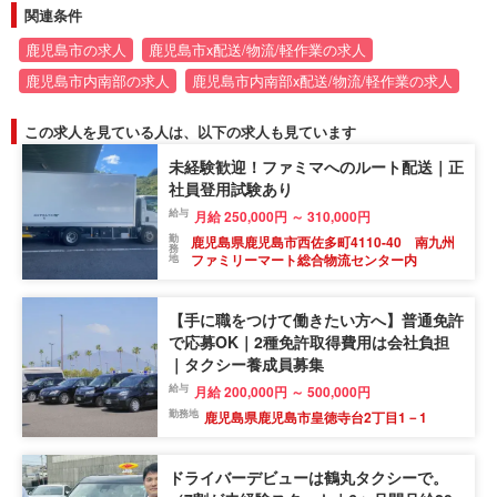
関連条件
鹿児島市の求人
鹿児島市x配送/物流/軽作業の求人
鹿児島市内南部の求人
鹿児島市内南部x配送/物流/軽作業の求人
この求人を見ている人は、以下の求人も見ています
未経験歓迎！ファミマへのルート配送｜正
社員登用試験あり
給与
月給 250,000円 ～ 310,000円
勤
鹿児島県鹿児島市西佐多町4110-40 南九州
務
ファミリーマート総合物流センター内
地
【手に職をつけて働きたい方へ】普通免許
で応募OK｜2種免許取得費用は会社負担
｜タクシー養成員募集
給与
月給 200,000円 ～ 500,000円
勤務地
鹿児島県鹿児島市皇徳寺台2丁目1－1
ドライバーデビューは鶴丸タクシーで。