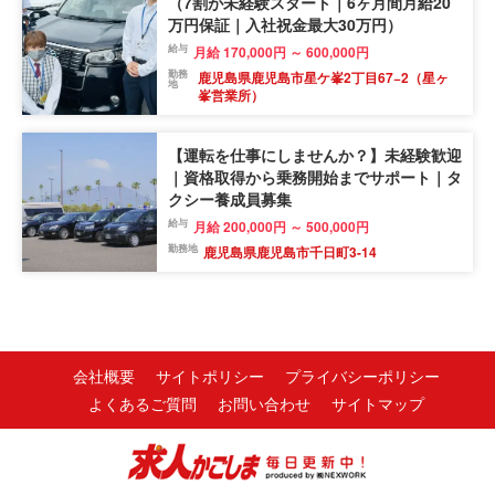
（7割が未経験スタート｜6ヶ月間月給20
万円保証｜入社祝金最大30万円）
給与
月給 170,000円 ～ 600,000円
勤務
鹿児島県鹿児島市星ケ峯2丁目67−2（星ヶ
地
峯営業所）
【運転を仕事にしませんか？】未経験歓迎
｜資格取得から乗務開始までサポート｜タ
クシー養成員募集
給与
月給 200,000円 ～ 500,000円
勤務地
鹿児島県鹿児島市千日町3-14
会社概要
サイトポリシー
プライバシーポリシー
よくあるご質問
お問い合わせ
サイトマップ