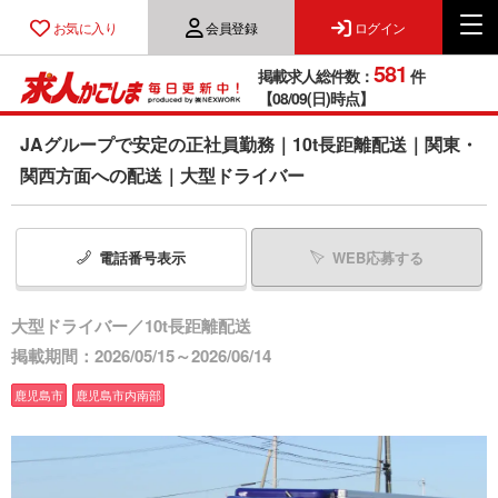
お気に入り
会員登録
ログイン
581
掲載求人総件数：
件
【08/09(日)時点】
JAグループで安定の正社員勤務｜10t長距離配送｜関東・
関西方面への配送｜大型ドライバー
電話番号
表示
WEB応募する
大型ドライバー／10t長距離配送
掲載期間：2026/05/15～2026/06/14
鹿児島市
鹿児島市内南部