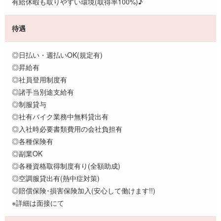
有給休暇も取りやすい環境(取得率100%)♪
待遇
◎日払い・週払いOK(規定有)
◎昇給有
◎社員登用制度有
◎諸手当別途支給有
◎制服貸与
◎社有バイク業務中無料貸出有
◎入社時必要書類費用の会社負担有
◎各種保険有
◎副業OK
◎各種資格取得制度有り(全額助成)
◎空調服貸出有(熱中症対策)
◎賠償保険･損害保険加入(安心して働けます!!)
※詳細は面接にて