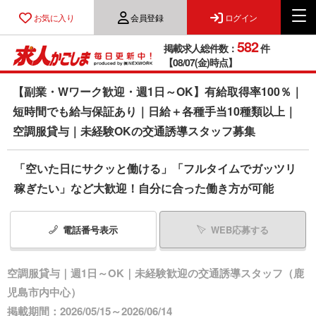
お気に入り
会員登録
ログイン
582
掲載求人総件数：
件
【08/07(金)時点】
【副業・Wワーク歓迎・週1日～OK】有給取得率100％｜
短時間でも給与保証あり｜日給＋各種手当10種類以上｜
空調服貸与｜未経験OKの交通誘導スタッフ募集
「空いた日にサクッと働ける」「フルタイムでガッツリ
稼ぎたい」など大歓迎！自分に合った働き方が可能
電話番号
表示
WEB応募する
空調服貸与｜週1日～OK｜未経験歓迎の交通誘導スタッフ（鹿
児島市内中心）
掲載期間：2026/05/15～2026/06/14