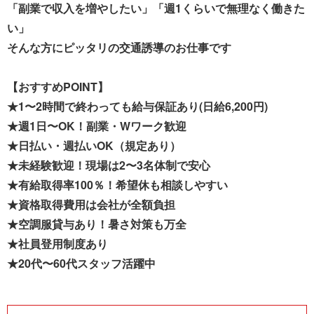
「副業で収入を増やしたい」「週1くらいで無理なく働きた
い」
そんな方にピッタリの交通誘導のお仕事です
【おすすめPOINT】
★1〜2時間で終わっても給与保証あり(日給6,200円)
★週1日〜OK！副業・Wワーク歓迎
★日払い・週払いOK（規定あり）
★未経験歓迎！現場は2〜3名体制で安心
★有給取得率100％！希望休も相談しやすい
★資格取得費用は会社が全額負担
★空調服貸与あり！暑さ対策も万全
★社員登用制度あり
★20代〜60代スタッフ活躍中