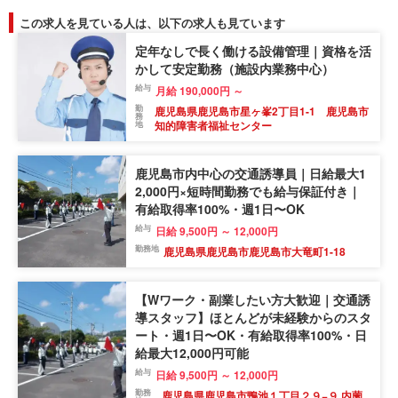
この求人を見ている人は、以下の求人も見ています
定年なしで長く働ける設備管理｜資格を活
かして安定勤務（施設内業務中心）
給与
月給 190,000円 ～
勤
鹿児島県鹿児島市星ヶ峯2丁目1-1 鹿児島市
務
知的障害者福祉センター
地
鹿児島市内中心の交通誘導員｜日給最大1
2,000円×短時間勤務でも給与保証付き｜
有給取得率100%・週1日〜OK
給与
日給 9,500円 ～ 12,000円
勤務地
鹿児島県鹿児島市鹿児島市大竜町1-18
【Wワーク・副業したい方大歓迎｜交通誘
導スタッフ】ほとんどが未経験からのスタ
ート・週1日〜OK・有給取得率100%・日
給最大12,000円可能
給与
日給 9,500円 ～ 12,000円
勤務
鹿児島県鹿児島市鴨池１丁目２９−９ 内薗