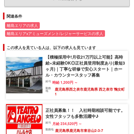
関連条件
離島エリアの求人
離島エリアxアミューズメント/レジャーサービスの求人
この求人を見ている人は、以下の求人も見ています
【積極採用中!月収21万円以上可能】高時
給×未経験OK◎正社員登用制度あり(最短3
ヶ月)｜丁寧な研修で安心スタート｜ホー
ル・カウンタースタッフ募集
給与
時給 1,200円 ～
勤務
鹿児島県西之表市鹿児島県 西之表市 鴨女町
地
1
正社員募集！！ 入社時期相談可能です。
女性フタッフも多数活躍中♪
給与
月給 234,520円 ～
勤務地
鹿児島県鹿児島市東谷山2-3-7