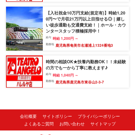
【入社祝金10万円支給(規定有)】時給1,20
0円〜で月収21万円以上目指せる◎｜嬉し
い徒歩通勤も交通費支給！｜ホール・カウ
ンタースタッフ積極採用中！
給与
時給 1,200円 ～
勤務地
鹿児島県奄美市名瀬浦上1324番地3
時間の相談OK★扶養内勤務OK！！未経験
の方でも一から丁寧に教えます♪
給与
時給 1,040円 ～
勤務地
鹿児島県鹿児島市東谷山2-3-7
会社概要
サイトポリシー
プライバシーポリシー
よくあるご質問
お問い合わせ
サイトマップ