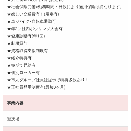
★社会保険完備※勤務時間・日数により適用保険は異なります。
★嬉しい交通費有！(規定有)
★車･バイク･自転車通勤可
★年2回社内ボウリング大会有
★健康診断有(年1回)
★制服貸与
★資格取得支援制度有
★紹介特典有
★短期で昇給有
★個別ロッカー有
★市丸グループ社員証提示で特典多数あり！
★正社員登用制度有(最短3ヶ月)
事業内容
遊技場