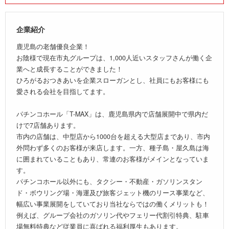
企業紹介
鹿児島の老舗優良企業！
お陰様で現在市丸グループは、1,000人近いスタッフさんが働く企
業へと成長することができました！
ひろがるおつきあいを企業スローガンとし、社員にもお客様にも
愛される会社を目指してます。
パチンコホール「T-MAX」は、鹿児島県内で店舗展開中で県内だ
けで7店舗あります。
市内の店舗は、中型店から1000台を超える大型店まであり、市内
外問わず多くのお客様が来店します。一方、種子島・屋久島は海
に囲まれていることもあり、常連のお客様がメインとなっていま
す。
パチンコホール以外にも、タクシー・不動産・ガソリンスタン
ド・ボウリング場・海運及び旅客ジェット機のリース事業など、
幅広い事業展開をしていており当社ならではの働くメリットも！
例えば、グループ会社のガソリン代やフェリー代割引特典、駐車
場無料特典など従業員に喜ばれる福利厚生もあります。