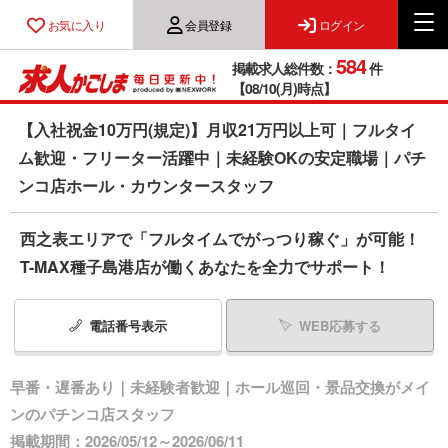
お気に入り
会員登録
ログイン
584
掲載求人総件数：
件
【08/10(月)時点】
【入社祝金10万円(規定)】月収21万円以上可｜フルタイ
ム歓迎・フリーター活躍中｜未経験OKの安定職場｜パチ
ンコ店ホール・カウンタースタッフ
西之表エリアで「フルタイムでがっつり稼ぐ」が可能！
T-MAX種子島港店が働くあなたを全力でサポート！
電話番号
表示
WEB応募する
早番・遅番あり｜未経験者歓迎｜ホール巡回・景品交換がメイ
ンのパチンコ店スタッフ
掲載期間：2026/05/12～2026/06/11