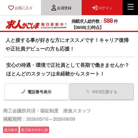
お気に入り
会員登録
ログイン
588
掲載求人総件数：
件
【08/08(土)時点】
人と接する事が好きな方にオススメです！キャリア復帰
や正社員デビューの方も応援！
安心の待遇・環境で正社員として長期で働きませんか？
ほとんどのスタッフは未経験からスタート！
電話番号
表示
WEB応募する
商工会議所共済・福祉制度 推進スタッフ
掲載期間：2026/05/10～2026/06/09
鹿児島市
鹿児島市内中心部