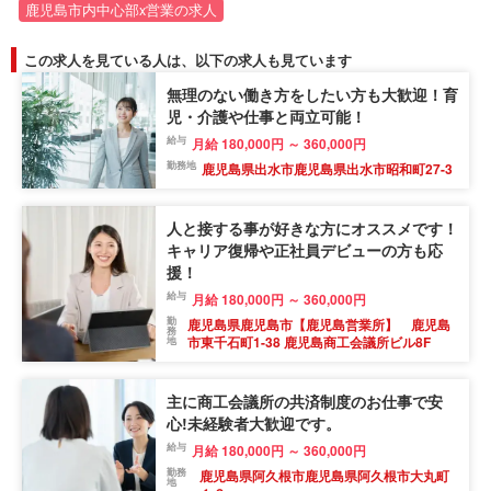
鹿児島市内中心部x営業の求人
この求人を見ている人は、以下の求人も見ています
無理のない働き方をしたい方も大歓迎！育
児・介護や仕事と両立可能！
給与
月給 180,000円 ～ 360,000円
勤務地
鹿児島県出水市鹿児島県出水市昭和町27-3
人と接する事が好きな方にオススメです！
キャリア復帰や正社員デビューの方も応
援！
給与
月給 180,000円 ～ 360,000円
勤
鹿児島県鹿児島市【鹿児島営業所】 鹿児島
務
市東千石町1-38 鹿児島商工会議所ビル8F
地
主に商工会議所の共済制度のお仕事で安
心!未経験者大歓迎です。
給与
月給 180,000円 ～ 360,000円
勤務
鹿児島県阿久根市鹿児島県阿久根市大丸町
地