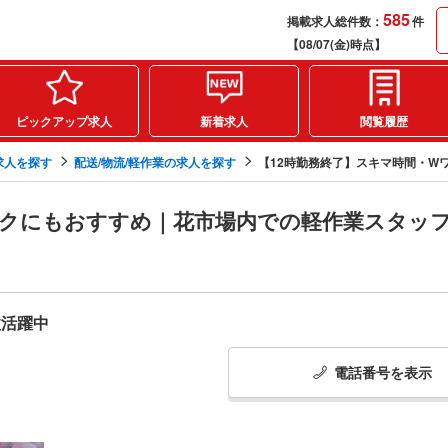
585
掲載求人総件数：
件
【08/07(金)時点】
ピックアップ求人
新着求人
閲覧履歴
求人を探す
配送/物流/軽作業の求人を探す
【12時勤務終了】スキマ時間・Wワー
ークにもおすすめ｜花市場内での軽作業スタッ
数活躍中
電話番号
を
表示