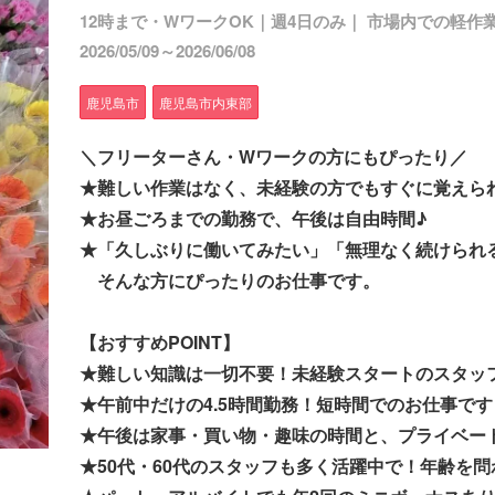
12時まで・WワークOK｜週4日のみ｜ 市場内での軽作
2026/05/09～2026/06/08
鹿児島市
鹿児島市内東部
＼フリーターさん・Wワークの方にもぴったり／
★難しい作業はなく、未経験の方でもすぐに覚えら
★お昼ごろまでの勤務で、午後は自由時間♪
★「久しぶりに働いてみたい」「無理なく続けられ
そんな方にぴったりのお仕事です。
【おすすめPOINT】
★難しい知識は一切不要！未経験スタートのスタッ
★午前中だけの4.5時間勤務！短時間でのお仕事です
★午後は家事・買い物・趣味の時間と、プライベー
★50代・60代のスタッフも多く活躍中で！年齢を