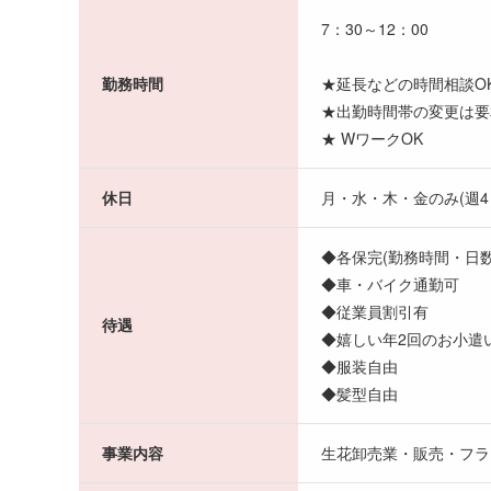
7：30～12：00
勤務時間
★延長などの時間相談O
★出勤時間帯の変更は要
★ WワークOK
休日
月・水・木・金のみ(週4
◆各保完(勤務時間・日
◆車・バイク通勤可
◆従業員割引有
待遇
◆嬉しい年2回のお小遣い
◆服装自由
◆髪型自由
事業内容
生花卸売業・販売・フラ