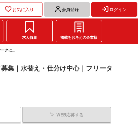
お気に入り
会員登録
ログイン
求人特集
掲載をお考えの企業様
クに...
フ募集｜水替え・仕分け中心｜フリータ
WEB応募する