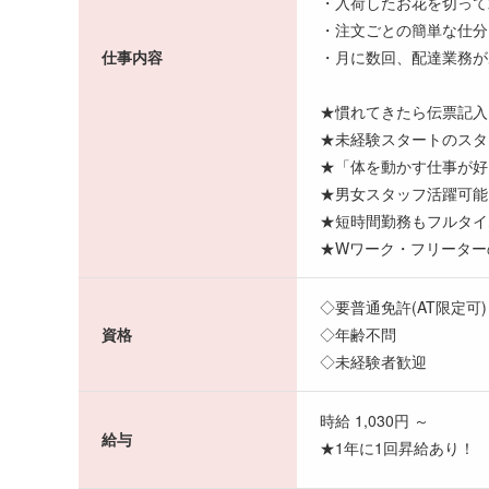
・入荷したお花を切って
・注文ごとの簡単な仕分
仕事内容
・月に数回、配達業務が
★慣れてきたら伝票記入
★未経験スタートのスタ
★「体を動かす仕事が好
★男女スタッフ活躍可能
★短時間勤務もフルタイ
★Wワーク・フリーター
◇要普通免許(AT限定可)
資格
◇年齢不問
◇未経験者歓迎
時給 1,030円 ～
給与
★1年に1回昇給あり！