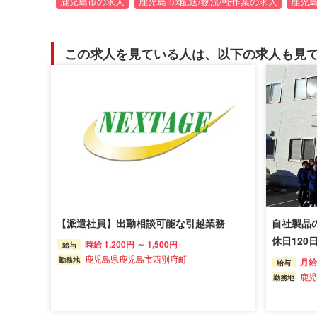
鹿児島市の求人
鹿児島市x配送/物流/軽作業の求人
鹿児
この求人を見ている人は、以下の求人も見
【派遣社員】出勤相談可能な引越業務
自社製品
休日120
時給 1,200円 ～ 1,500円
給与
鹿児島県鹿児島市西別府町
勤務地
月給 
給与
鹿児
勤務地