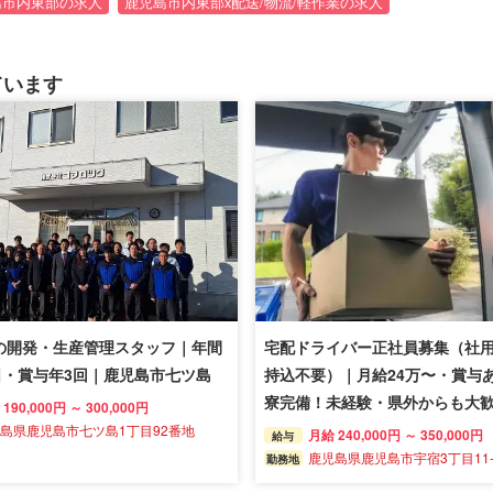
島市内東部の求人
鹿児島市内東部x配送/物流/軽作業の求人
ています
の開発・生産管理スタッフ｜年間
宅配ドライバー正社員募集（社
日・賞与年3回｜鹿児島市七ツ島
持込不要）｜月給24万〜・賞与
寮完備！未経験・県外からも大
190,000円 ～ 300,000円
島県鹿児島市七ツ島1丁目92番地
月給 240,000円 ～ 350,000円
給与
鹿児島県鹿児島市宇宿3丁目11-
勤務地