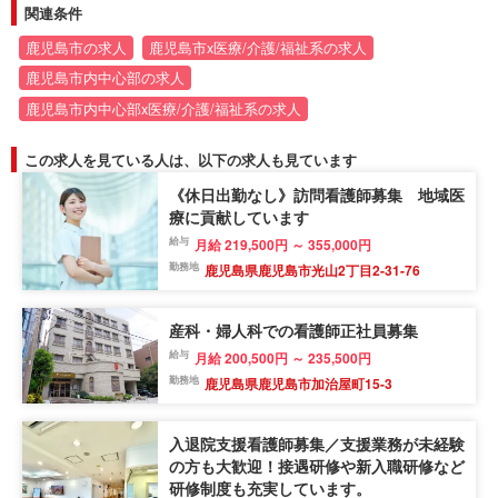
関連条件
鹿児島市の求人
鹿児島市x医療/介護/福祉系の求人
鹿児島市内中心部の求人
鹿児島市内中心部x医療/介護/福祉系の求人
この求人を見ている人は、以下の求人も見ています
《休日出勤なし》訪問看護師募集 地域医
療に貢献しています
給与
月給 219,500円 ～ 355,000円
勤務地
鹿児島県鹿児島市光山2丁目2-31-76
産科・婦人科での看護師正社員募集
給与
月給 200,500円 ～ 235,500円
勤務地
鹿児島県鹿児島市加治屋町15-3
入退院支援看護師募集／支援業務が未経験
の方も大歓迎！接遇研修や新入職研修など
研修制度も充実しています。