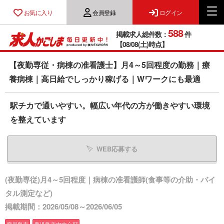
お気に入り
会員登録
ログイン
588
掲載求人総件数：
件
【08/08(土)時点】
【夜勤専従・病棟の准看護士】月4～5回程度の勤務｜療
養病棟｜高日給でしっかり稼げる｜Wワークにも最適
駅チカで通いやすい。幅広い年代の方が働きやすい環境
を整えています
WEB応募する
(夜勤専従)月4～5回程度｜病棟の准看護師(食事等の介助・バイ
タル測定など)
掲載期間：2026/05/08～2026/06/05